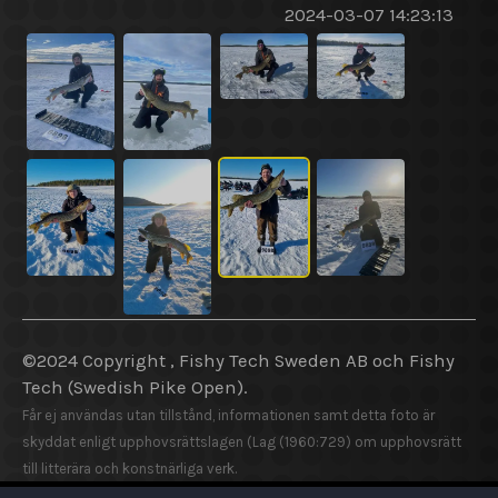
2024-03-07 14:23:13
©2024 Copyright , Fishy Tech Sweden AB
och
Fishy
Tech (Swedish Pike Open).
Får ej användas utan tillstånd, informationen samt detta foto är
skyddat enligt upphovsrättslagen (Lag (1960:729) om upphovsrätt
till litterära och konstnärliga verk.