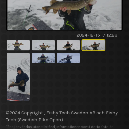
2024-12-15 17:12:28
©2024 Copyright , Fishy Tech Sweden AB
och
Fishy
Tech (Swedish Pike Open).
Får ej användas utan tillstånd, informationen samt detta foto är