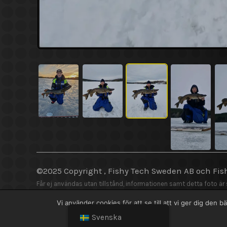
©2025 Copyright , Fishy Tech Sweden AB
och
Fis
Får ej användas utan tillstånd, informationen samt detta foto är
Vi använder cookies för att se till att vi ger dig de
Copyright © 2026 Fishy Tech Sweden AB |
Svenska