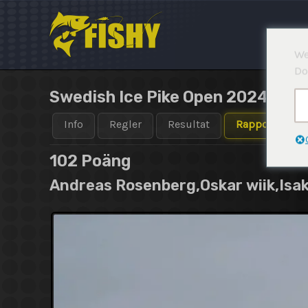
Hoppa
till
innehåll
We
Do
Swedish Ice Pike Open 2024-202
Info
Regler
Resultat
Rapporter
102
Poäng
Andreas Rosenberg,Oskar wiik,Isak