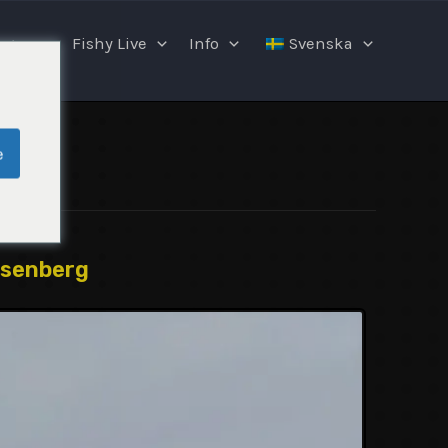
ngar
Fishy Live
Info
Svenska
e
osenberg