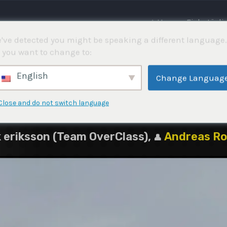
⌂ Hem
Fisketävli
've detected you might be speaking a different language.
 you want to change to:
5
English
Change Languag
Close and do not switch language
 eriksson (Team OverClass),
Andreas R
👤