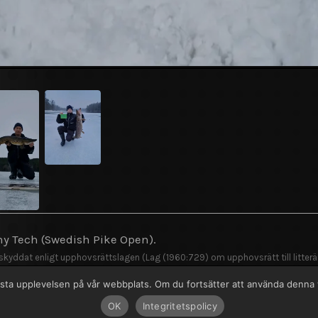
hy Tech (Swedish Pike Open).
 skyddat enligt upphovsrättslagen (Lag (1960:729) om upphovsrätt till litterä
n bästa upplevelsen på vår webbplats. Om du fortsätter att använda denn
 www.fishy.nu
Till Fishy.nu
OK
Integritetspolicy