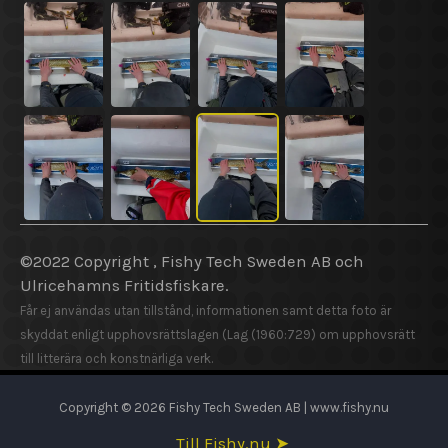
©2022 Copyright , Fishy Tech Sweden AB och
Ulricehamns Fritidsfiskare.
Får ej användas utan tillstånd, informationen samt detta foto är
skyddat enligt upphovsrättslagen (Lag (1960:729) om upphovsrätt
till litterära och konstnärliga verk.
Copyright © 2026 Fishy Tech Sweden AB | www.fishy.nu
Till Fishy.nu ➤