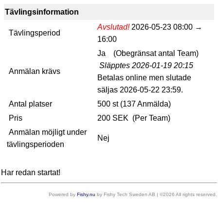
Tävlingsinformation
Avslutad!
2026-05-23 08:00 →
Tävlingsperiod
16:00
Ja
(
Obegränsat antal
Team
)
Släpptes
2026-01-19 20:15
Anmälan krävs
Betalas online
men slutade
säljas 2026-05-22 23:59.
Antal platser
500 st (137
Anmälda
)
Pris
200 SEK (Per Team)
Anmälan möjligt under
Nej
tävlingsperioden
Har redan startat!
Powered by
Fishy.nu
by Fishy Tech Sweden AB | ©2026 All rights reserved.