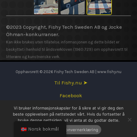
©2023 Copyright, Fishy Tech Sweden AB og Jocke
Öhman-konkurranser.
Kan ikke brukes uten tillatelse, informasjonen og dette bildet er
beskyttet i henhold til åndsverkloven (1960:729) om opphavsrett til
litterære og kunstneriske verk.
Opphavsrett © 2026 Fishy Tech Sweden AB | www.fishy.nu
Til Fishy.nu ➤
Facebook
Vi bruker informasjonskapsler for å sikre at vi gir deg den
English
beste opplevelsen på nettstedet vårt. Hvis du fortsetter å
bruke denne nettsiden, vil vi anta at du godtar dette.
Svenska
Norsk bokmål
OK
Personvernerklæring