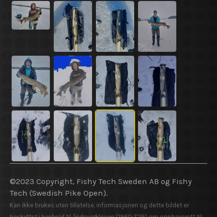
©2023 Copyright, Fishy Tech Sweden AB og Fishy
Tech (Swedish Pike Open).
Kan ikke brukes uten tillatelse, informasjonen og dette bildet er
beskyttet i henhold til åndsverkloven (1960:729) om opphavsrett til