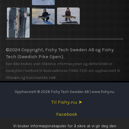
©2024 Copyright, Fishy Tech Sweden AB og Fishy
Tech (Swedish Pike Open).
Kan ikke brukes uten tillatelse, informasjonen og dette bildet er
beskyttet i henhold til åndsverkloven (1960:729) om opphavsrett til
litterære og kunstneriske verk.
Opphavsrett © 2026 Fishy Tech Sweden AB | www.fishy.nu
Til Fishy.nu ➤
Facebook
Vi bruker informasjonskapsler for å sikre at vi gir deg den
English