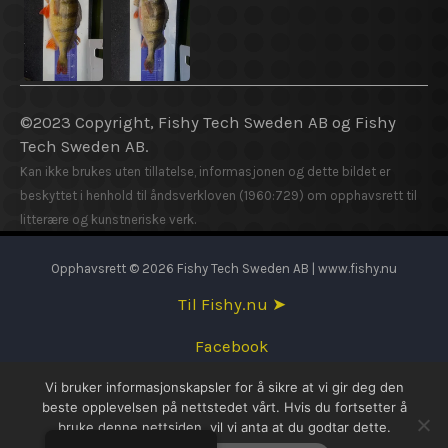
©2023 Copyright, Fishy Tech Sweden AB og Fishy
Tech Sweden AB.
Kan ikke brukes uten tillatelse, informasjonen og dette bildet er
beskyttet i henhold til åndsverkloven (1960:729) om opphavsrett til
litterære og kunstneriske verk.
Opphavsrett © 2026 Fishy Tech Sweden AB | www.fishy.nu
Til Fishy.nu ➤
Facebook
Vi bruker informasjonskapsler for å sikre at vi gir deg den
English
beste opplevelsen på nettstedet vårt. Hvis du fortsetter å
bruke denne nettsiden, vil vi anta at du godtar dette.
Svenska