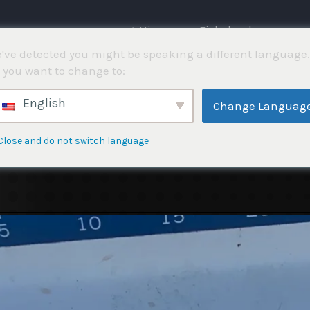
⌂ Hjemme
Fiskekonkurranser
've detected you might be speaking a different language.
 you want to change to:
English
Change Languag
Close and do not switch language