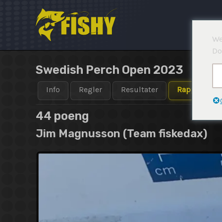
Hopp
rett
til
We
innholdet
Do
Swedish Perch Open 2023
Info
Regler
Resultater
Rapporter
44 poeng
Jim Magnusson (Team fiskedax)