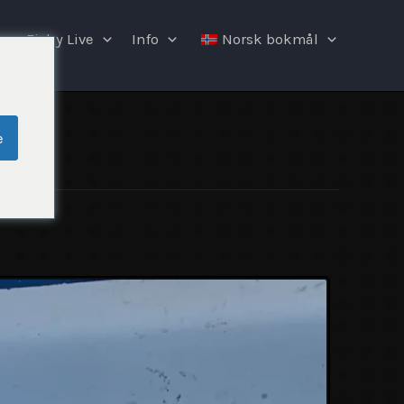
Fishy Live
Info
Norsk bokmål
e