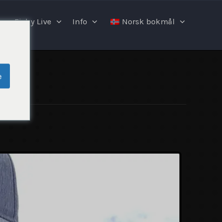
Fishy Live
Info
Norsk bokmål
e