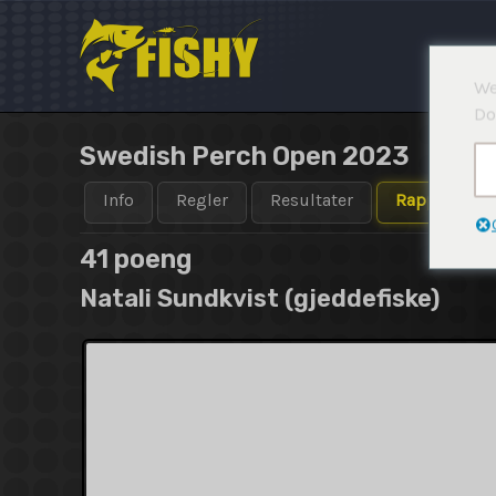
Hopp
rett
til
We
innholdet
Do
Swedish Perch Open 2023
Info
Regler
Resultater
Rapporter
41 poeng
Natali Sundkvist (gjeddefiske)