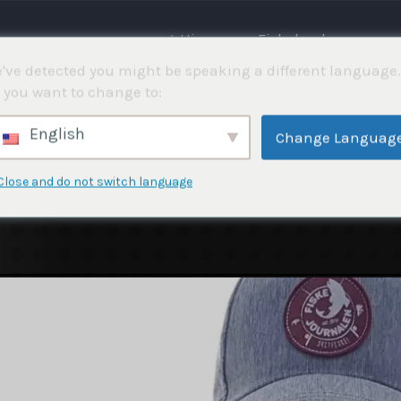
⌂ Hjemme
Fiskekonkurranser
've detected you might be speaking a different language.
 you want to change to:
English
Change Languag
Close and do not switch language