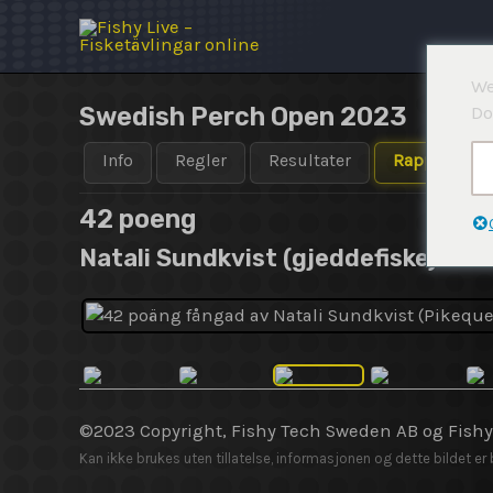
Hopp
rett
til
We
innholdet
Swedish Perch Open 2023
Do
Info
Regler
Resultater
Rapporter
42 poeng
Natali Sundkvist (gjeddefiske)
©2023 Copyright, Fishy Tech Sweden AB og Fish
Kan ikke brukes uten tillatelse, informasjonen og dette bildet er