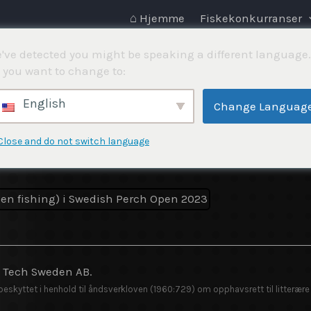
⌂ Hjemme
Fiskekonkurranser
've detected you might be speaking a different language.
 you want to change to:
English
Change Languag
Close and do not switch language
y Tech Sweden AB.
 beskyttet i henhold til åndsverkloven (1960:729) om opphavsrett til litterære