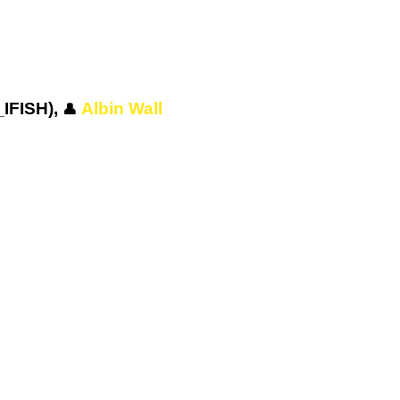
_IFISH),
Albin Wall
👤