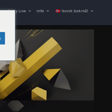
Fishy Live
Info
Norsk bokmål
e