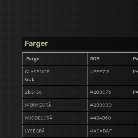
Farger
Farge
RGB
P
GLASENDE
#FEE715
P
GUL
2b313d
#283C75
P
MØRKEGRÅ
#2B303D
MIDDELGRÅ
#4B4B50
LYSEGRÅ
#ACADAF