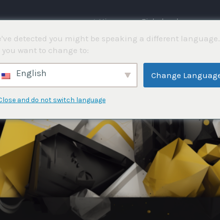
⌂ Hjemme
Fiskekonkurranser
've detected you might be speaking a different language.
 you want to change to:
English
Change Languag
Close and do not switch language