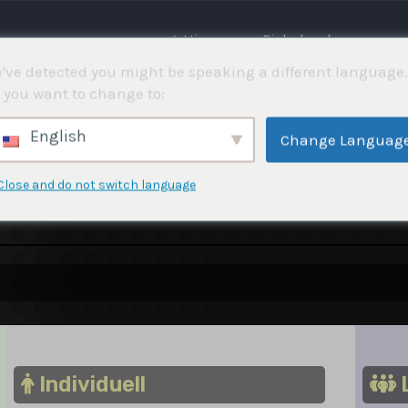
⌂ Hjemme
Fiskekonkurranser
've detected you might be speaking a different language.
 you want to change to:
English
Change Languag
 betal etter hvert som du vokser. Gratisversjonen inkluderer
Close and do not switch language
e eller online betaling, er prisen 100 SEK per person, inge
Individuell