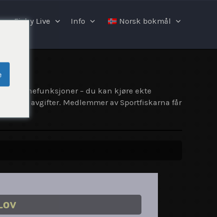
Fishy Live
Info
Norsk bokmål
e
 alle kjernefunksjoner – du kan kjøre ekte
n skjulte avgifter. Medlemmer av Sportfiskarna får
Lov