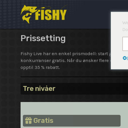
Hopp
rett
til
We
innholdet
Do
Prissetting
Fishy Live har en enkel prismodell: start gratis,
konkurranser gratis. Når du ønsker flere deltaker
opptil 35 % rabatt.
Tre nivåer
Gratis