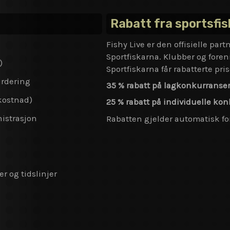
Rabatt fra sportsfi
Fishy Live er den offisielle part
Sportfiskarna. Klubber og for
)
Sportfiskarna får rabatterte pris
urdering
35 % rabatt på lagkonkurranse
 kostnad)
25 % rabatt på individuelle ko
nistrasjon
Rabatten gjelder automatisk for
 og tidslinjer