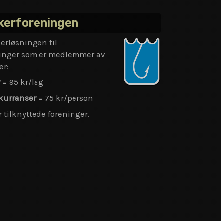
skerforeningen
nerløsningen til
eninger som er medlemmer av
er:
r
= 95 kr/lag
nkurranser
= 75 kr/person
 tilknyttede foreninger.