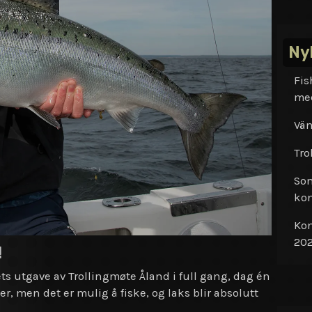
Ny
Fis
me
Vän
Tro
Som
kon
Kon
202
!
ets utgave av Trollingmøte Åland i full gang, dag én
er, men det er mulig å fiske, og laks blir absolutt