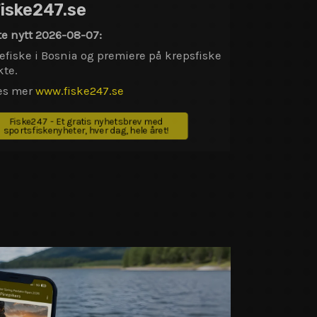
Fiske247.se
te nytt 2026-08-07:
efiske i Bosnia og premiere på krepsfiske
kte.
es mer
www.fiske247.se
Fiske247 - Et gratis nyhetsbrev med
sportsfiskenyheter, hver dag, hele året!