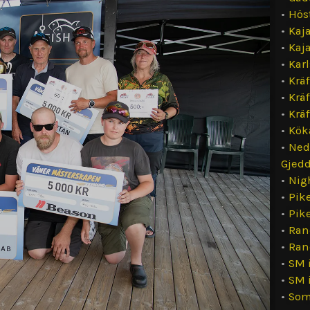
•
Hös
•
Kaj
•
Kaj
•
Kar
•
Kräf
•
Kräf
•
Kräf
•
Kök
•
Ned
Gjedd
•
Nig
•
Pik
•
Pik
•
Ran
•
Ran
•
SM 
•
SM 
•
Som