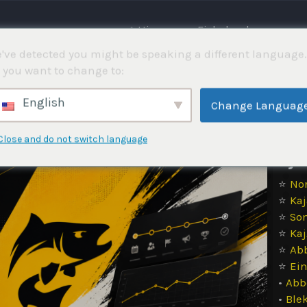
⌂ Hjemme
Fiskekonkurranser
've detected you might be speaking a different language.
 you want to change to:
jør det enkelt å organisere fiskekonkurranser. Plattforme
English
Change Languag
n i sanntid. Alt på ett sted slik at arrangøren sparer ti
Close and do not switch language
Gje
⭐
Nor
⭐
Kaj
⭐
So
⭐
Kaj
⭐
Ab
⭐
Ein
•
Abb
•
Ble