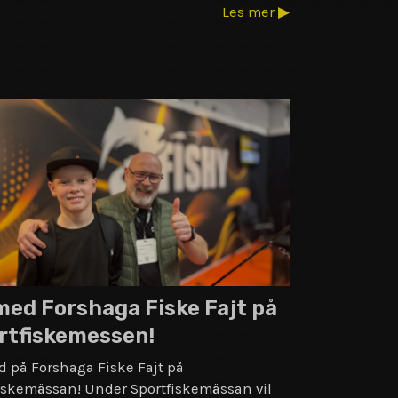
Les mer ▶
 med Forshaga Fiske Fajt på
rtfiskemessen!
d på Forshaga Fiske Fajt på
iskemässan! Under Sportfiskemässan vil