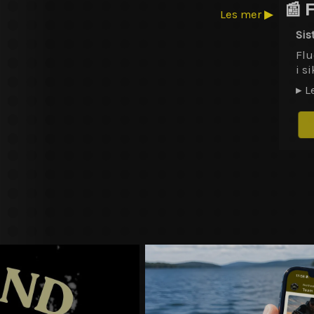
📰 
Les mer ▶
Sis
Flu
i si
▸ L