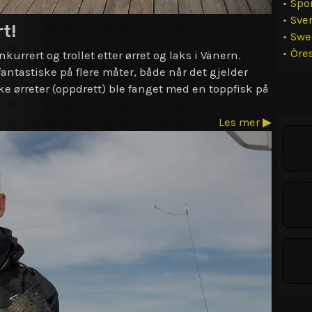
•
Spo
•
Sve
t!
•
Swe
•
Öre
kurrert og trollet etter ørret og laks i Vänern.
tastiske på flere måter, både når det gjelder
iske ørreter (oppdrett) ble fanget med en toppfisk på
Les mer ▶