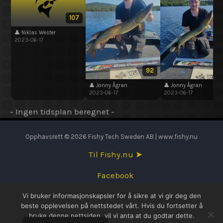
107
👤 Niklas Wester
2023-06-17
92
👤 Jonny Ågran
👤 Jonny Ågran
2023-06-17
2023-06-17
- Ingen tidsplan beregnet -
Opphavsrett © 2026 Fishy Tech Sweden AB | www.fishy.nu
Til Fishy.nu ➤
Facebook
Vi bruker informasjonskapsler for å sikre at vi gir deg den
English
beste opplevelsen på nettstedet vårt. Hvis du fortsetter å
bruke denne nettsiden, vil vi anta at du godtar dette.
Svenska