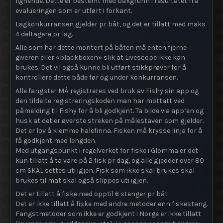
lignende. Dette er bestemt med bakgrunn i resultatet fra
evalueringen som er utført i forkant.
Lagkonkurransen gjelder pr båt, og det er tillatt med maks
4 deltagere pr lag.
Alle som har dette montert på båten må enten fjerne
giveren eller «blackboxen» slik at Livescope ikke kan
brukes. Det vil også kunne bli utført stikkprøver for å
kontrollere dette både før og under konkurransen.
Alle fangster MÅ registreres ved bruk av Fishy sin app og
den tildelte registreringskoden man har mottatt ved
påmelding til Fishy for å bli godkjent. Ta bilde via app’en og
husk at det er øverste streken på målestaven som gjelder.
Det er lov å klemme halefinna. Fisken må krysse linja for å
få godkjent med lengden.
Med utgangspunkt i regelverket for fiske i Glomma er det
kun tillatt å ta vare på 2 fisk pr dag, og alle gjedder over 80
cm SKAL settes uti igjen. Fisk som ikke skal brukes skal
brukes til mat skal også slippes uti igjen.
Det er tillatt å fiske med opptil 6 stenger pr båt
Det er ikke tillatt å fiske med andre metoder enn fiskestang.
Fangstmetoder som ikke er godkjent i Norge er ikke tillatt