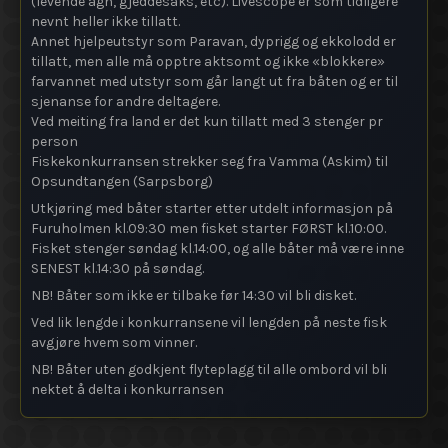
(levende agn, gjeddesaks, etc). Livescope er som tidligere
nevnt heller ikke tillatt.
Annet hjelpeutstyr som Paravan, dyprigg og ekkolodd er
tillatt, men alle må opptre aktsomt og ikke «blokkere»
farvannet med utstyr som går langt ut fra båten og er til
sjenanse for andre deltagere.
Ved meiting fra land er det kun tillatt med 3 stenger pr
person
Fiskekonkurransen strekker seg fra Vamma (Askim) til
Opsundtangen (Sarpsborg)
Utkjøring med båter starter etter utdelt informasjon på
Furuholmen kl.09:30 men fisket starter FØRST kl.10:00.
Fisket stenger søndag kl.14:00, og alle båter må være inne
SENEST kl.14:30 på søndag.
NB! Båter som ikke er tilbake før 14:30 vil bli disket.
Ved lik lengde i konkurransene vil lengden på neste fisk
avgjøre hvem som vinner.
NB! Båter uten godkjent flyteplagg til alle ombord vil bli
nektet å delta i konkurransen