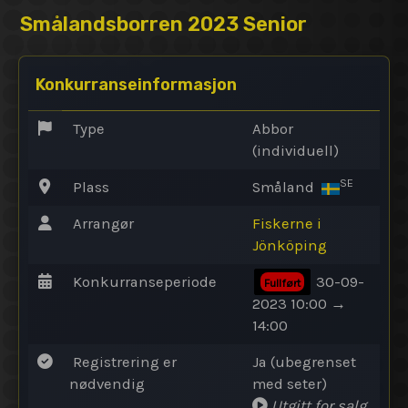
Smålandsborren 2023 Senior
Konkurranseinformasjon
Type
Abbor
(individuell)
SE
Plass
Småland
Arrangør
Fiskerne i
Jönköping
Konkurranseperiode
30-09-
Fullført
2023 10:00 →
14:00
Registrering er
Ja (ubegrenset
nødvendig
med seter)
Utgitt for salg