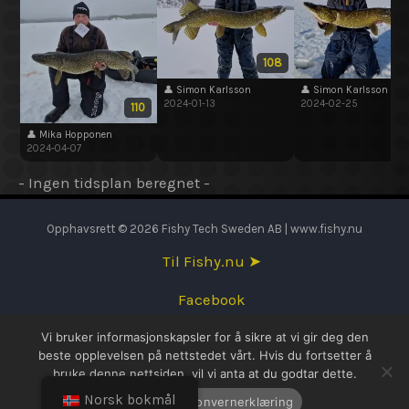
108
1
👤 Simon Karlsson
👤 Simon Karlsson
2024-01-13
2024-02-25
110
👤 Mika Hopponen
2024-04-07
- Ingen tidsplan beregnet -
Opphavsrett © 2026 Fishy Tech Sweden AB | www.fishy.nu
Til Fishy.nu ➤
Facebook
Vi bruker informasjonskapsler for å sikre at vi gir deg den
English
beste opplevelsen på nettstedet vårt. Hvis du fortsetter å
bruke denne nettsiden, vil vi anta at du godtar dette.
Svenska
Norsk bokmål
OK
Personvernerklæring