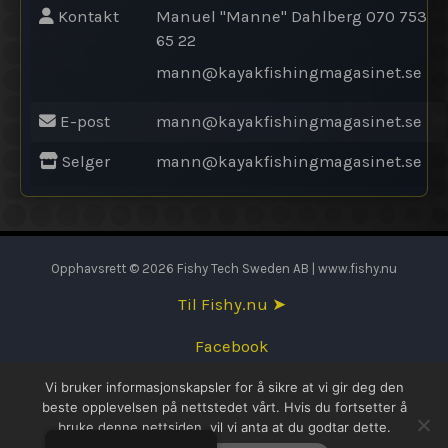
Kontakt
Manuel "Manne" Dahlberg 070 753
65 22
mann@
kayakfishingmagasinet.se
E-post
mann@
kayakfishingmagasinet.se
Selger
mann@
kayakfishingmagasinet.se
Opphavsrett © 2026 Fishy Tech Sweden AB | www.fishy.nu
Til Fishy.nu ➤
Facebook
Vi bruker informasjonskapsler for å sikre at vi gir deg den
English
beste opplevelsen på nettstedet vårt. Hvis du fortsetter å
bruke denne nettsiden, vil vi anta at du godtar dette.
Svenska