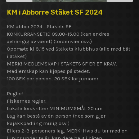
KM i Abborre Stäket SF 2024
KM abbor 2024 - Stäkets SF
KONKURRANSETID 09.00-15.00 (kan endres
avhengig av været) (tordenvær osv.)
Oppmøte kl 8.15 ved Stäkets klubbhus (alle med båt
i Stäket)
MERK! MEDLEMSKAP I STÄKETS SF ER ET KRAV.
Medlemskap kan kjøpes på stedet.
100 SEK per person. 20 SEK for juniorer.
Regler!
Fiskernes regler.
Lokale forskrifter: MINIMUMSMÅL 20 cm
Lag kan bestå av én person (noe som gjør
kajakkpadling mulig osv.)
Ellers 2-3-personers lag. MERK! Hvis du tar med en
junior under 18 år, kan dere ha 4 i båten.