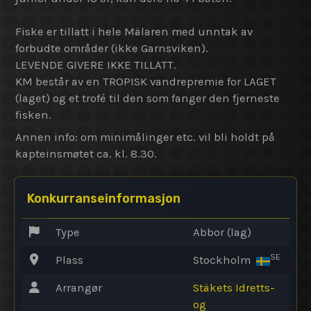
Fiske er tillatt i hele Mälaren med unntak av
forbudte områder (ikke Garnsviken).
LEVENDE GIVERE IKKE TILLATT.
KM består av en TROPISK vandrepremie for LAGET
(laget) og et trofé til den som fanger den fjerneste
fisken.
Annen info: om minimålinger etc. vil bli holdt på
kapteinsmøtet ca. kl. 8.30.
Konkurranseinformasjon
Type
Abbor (lag)
SE
Plass
Stockholm
Arrangør
Stäkets Idretts-
og