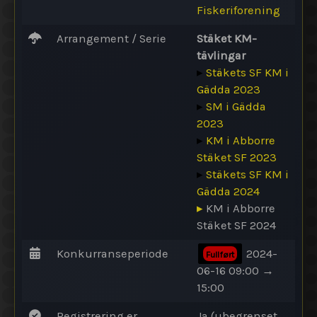
Fiskeriforening
Arrangement / Serie
Stäket KM-
tävlingar
▸
Stäkets SF KM i
Gädda 2023
▸
SM i Gädda
2023
▸
KM i Abborre
Stäket SF 2023
▸
Stäkets SF KM i
Gädda 2024
▸
KM i Abborre
Stäket SF 2024
Konkurranseperiode
2024-
Fullført
06-16 09:00 →
15:00
Registrering er
Ja (ubegrenset