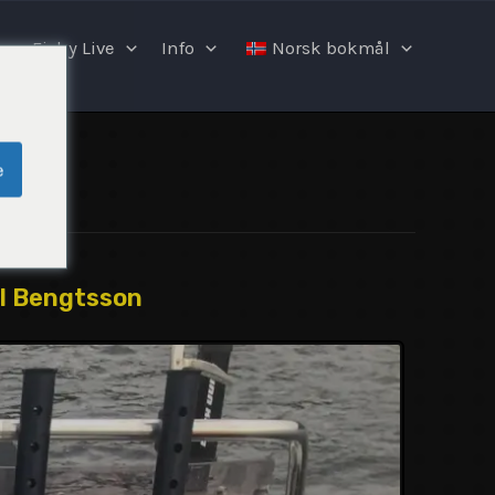
Fishy Live
Info
Norsk bokmål
e
l Bengtsson