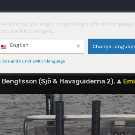
⌂ Hjemme
Fiskekonkurranser
've detected you might be speaking a different language.
 you want to change to:
2021
English
Change Languag
Close and do not switch language
l Bengtsson (Sjö & Havsguiderna 2),
Emi
👤