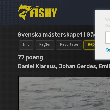
Hopp
rett
til
We
innholdet
Do
Svenska mästerskapet i Gädda 
Info
Regler
Resultater
Rapporter
77 poeng
Daniel Klareus, Johan Gerdes, Emi