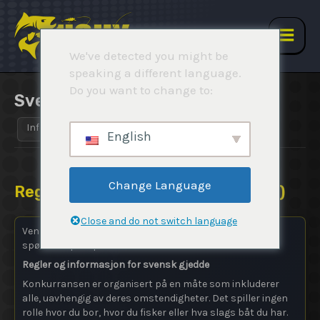
Hopp
rett
til
Hov
We've detected you might be
innholdet
speaking a different language.
Do you want to change to:
SverigeGäddan 2024 Höst
Info
Regler
Resultater
Rapporter
English
Change Language
Regler (
SverigeGäddan 2024 Höst
)
Close and do not switch language
Vennligst les følgende regler nøye før du sender oss
spørsmål på e-post!
Regler og informasjon for svensk gjedde
Konkurransen er organisert på en måte som inkluderer
alle, uavhengig av deres omstendigheter. Det spiller ingen
rolle hvor du bor, hvor du fisker eller hva slags båt du har.