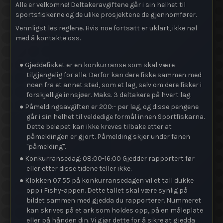
Alle er velkomne! Deltakeravgiftene går i sin helhet til
sportsfiskerne og de ulike prosjektene de gjennomfører.
Vennligst les reglene. Hvis noe fortsatt er uklart, ikke nøl
med å kontakte oss.
● Gjeddefisket er en konkurranse som skal være
tilgjengelig for alle. Derfor kan dere fiske sammen med
noen fra et annet sted, som et lag, selv om dere fisker i
forskjellige innsjøer. Maks. 3 deltakere på hvert lag.
● Påmeldingsavgiften er 200:- per lag, og disse pengene
går i sin helhet til veldedige formål innen Sportfiskarna.
Dette beløpet kan ikke kreves tilbake etter at
påmeldingen er gjort. Påmelding skjer under fanen
"påmelding".
● Konkurransedag: 08:00-16:00 Gjedder rapportert før
eller etter disse tidene teller ikke.
● Klokken 07.55 på konkurransedagen vil et tall dukke
opp i Fishy-appen. Dette tallet skal være synlig på
bildet sammen med gjedda du rapporterer. Nummeret
kan skrives på et ark som holdes opp, på en måleplate
eller på hånden din. Vi gjør dette for å sikre at gjedda