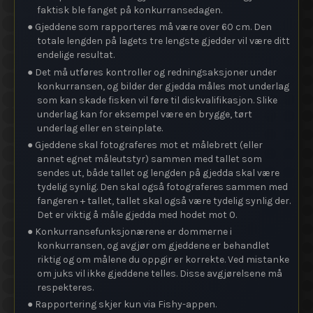
faktisk ble fanget på konkurransedagen.
● Gjeddene som rapporteres må være over 60 cm. Den
totale lengden på lagets tre lengste gjedder vil være ditt
endelige resultat.
● Det må utføres kontroller og redningsaksjoner under
konkurransen, og bilder der gjedda måles mot underlag
som kan skade fisken vil føre til diskvalifikasjon. Slike
underlag kan for eksempel være en brygge, tørt
underlag eller en steinplate.
● Gjeddene skal fotograferes mot et målebrett (eller
annet egnet måleutstyr) sammen med tallet som
sendes ut, både tallet og lengden på gjedda skal være
tydelig synlig. Den skal også fotograferes sammen med
fangeren + tallet, tallet skal også være tydelig synlig der.
Det er viktig å måle gjedda med hodet mot 0.
● Konkurransefunksjonærene er dommerne i
konkurransen, og avgjør om gjeddene er behandlet
riktig og om målene du oppgir er korrekte. Ved mistanke
om juks vil ikke gjeddene telles. Disse avgjørelsene må
respekteres.
● Rapportering skjer kun via Fishy-appen.