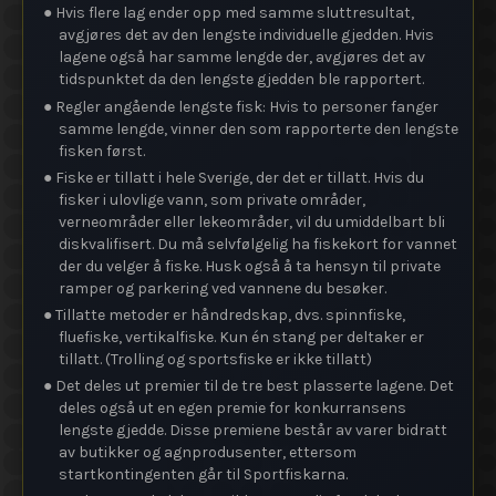
● Hvis flere lag ender opp med samme sluttresultat,
avgjøres det av den lengste individuelle gjedden. Hvis
lagene også har samme lengde der, avgjøres det av
tidspunktet da den lengste gjedden ble rapportert.
● Regler angående lengste fisk: Hvis to personer fanger
samme lengde, vinner den som rapporterte den lengste
fisken først.
● Fiske er tillatt i hele Sverige, der det er tillatt. Hvis du
fisker i ulovlige vann, som private områder,
verneområder eller lekeområder, vil du umiddelbart bli
diskvalifisert. Du må selvfølgelig ha fiskekort for vannet
der du velger å fiske. Husk også å ta hensyn til private
ramper og parkering ved vannene du besøker.
● Tillatte metoder er håndredskap, dvs. spinnfiske,
fluefiske, vertikalfiske. Kun én stang per deltaker er
tillatt. (Trolling og sportsfiske er ikke tillatt)
● Det deles ut premier til de tre best plasserte lagene. Det
deles også ut en egen premie for konkurransens
lengste gjedde. Disse premiene består av varer bidratt
av butikker og agnprodusenter, ettersom
startkontingenten går til Sportfiskarna.