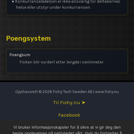
● Konkurranseledelsen er ikke ansvarlig for deltakernes
helse eller utstyr under konkurransen.
Poengsystem
Poengsum
Fisken blir vurdert etter lengde i centimeter.
Opphavsrett © 2026 Fishy Tech Sweden AB | www.fishy.nu
Til Fishy.nu ➤
Facebook
Vi bruker informasjonskapsler for å sikre at vi gir deg den
English
beste opplevelsen på nettstedet vårt. Hvis du fortsetter å