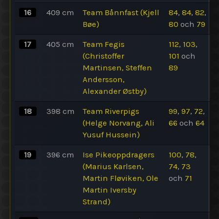
16
409
cm
Team Bånnfast (Kjell
84
,
84
,
82
,
Bøe)
80
och
79
17
405
cm
Team Fegis
112
,
103
,
(Christoffer
101
och
Martinsen, Steffen
89
Andersson,
Alexander Østby)
18
398
cm
Team Riverpigs
99
,
97
,
72
,
(Helge Norvang, Ali
66
och
64
Yusuf Hussein)
19
396
cm
Ise Pikeoppdragers
100
,
78
,
(Marius Karlsen,
74
,
73
Martin Fløviken, Ole
och
71
Martin Iversby
Strand)