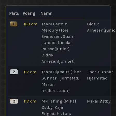
Plats
Poäng
Namn
1
120
cm
Team Garmin
Didrik
Mercury (Tore
Arnesen(junio
Svendsen, Stian
Lunder, Nicolai
Pajesø(junior),
Didrik
Arnesen(junior))
2
117
cm
Team Bigbaits (Thor-
Thor-Gunnar
Gunnar Hjermstad,
Hjermstad
Martin
mellemstuen)
3
117
cm
M-Fishing (Mikal
Mikal Østby
Østby, Kaja
Engedahl, Lars