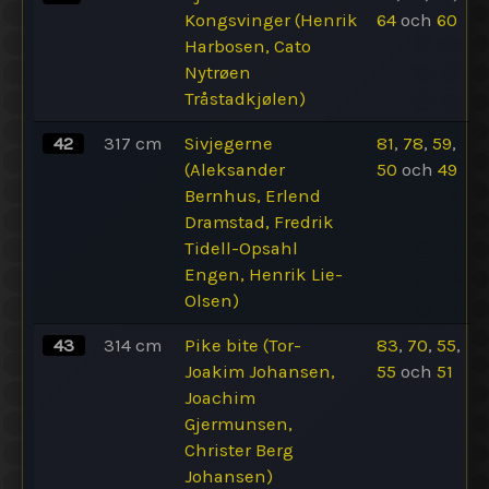
Kongsvinger (Henrik
64
och
60
Harbosen, Cato
Nytrøen
Tråstadkjølen)
42
317
cm
Sivjegerne
81
,
78
,
59
,
(Aleksander
50
och
49
Bernhus, Erlend
Dramstad, Fredrik
Tidell-Opsahl
Engen, Henrik Lie-
Olsen)
43
314
cm
Pike bite (Tor-
83
,
70
,
55
,
Joakim Johansen,
55
och
51
Joachim
Gjermunsen,
Christer Berg
Johansen)