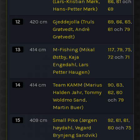
(Lars-Kristian Mørk,
86
,
81
och
Hans-Petter Mørk)
69
12
420
cm
Gjeddejolla (Truls
89
,
86
,
85
,
Grøtvedt, Andrè
81
och
79
Grøtvedt)
13
414
cm
M-Fishing (Mikal
117
,
79
,
75
,
Østby, Kaja
72
och
71
Engedahl, Lars
Petter Haugen)
14
414
cm
Team KAMM (Marius
90
,
83
,
Halden Jahr, Tommy
82
,
80
Woldmo Sand,
och
79
Martin Buer)
15
409
cm
Small Pike (Jørgen
92
,
81
,
81
,
høydahl, Vegard
80
och
75
Brynjeng Sandvik)