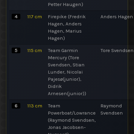
Petter Haugen)
4
117
cm
Firepike (Fredrik
Anders Hagen
Hagen, Anders
Hagen, Marius
Hagen)
5
115
cm
Team Garmin
Tore Svendsen
Mercury (Tore
Svendsen, Stian
Lunder, Nicolai
Pajesø(junior),
Didrik
Arnesen(junior))
6
113
cm
Team
Raymond
Powerboat/Lowrance
Svendsen
(Raymond Svendsen,
Jonas Jacobsen-