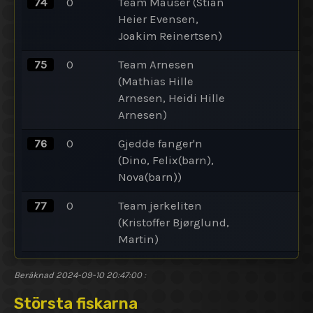
74
0
Team Mauser (Stian
Heier Evensen,
Joakim Reinertsen)
75
0
Team Arnesen
(Mathias Hille
Arnesen, Heidi Hille
Arnesen)
76
0
Gjedde fanger'n
(Dino, Felix(barn),
Nova(barn))
77
0
Team jerkeliten
(Kristoffer Bjørglund,
Martin)
Beräknad 2024-09-10 20:47:00
:
Största fiskarna