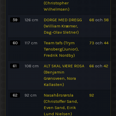
(Christopher
Wilhelmsen)
59
126
cm
DORGE MED DREGG
68
och
58
(William Kræmer,
Dag-Olav Sletner)
60
117
cm
Team tafs (Trym
73
och
44
Tønsberg(Junior),
Fredrik Nordby)
61
108
cm
ALT SKAL VÆRE ROSA
66
och
42
(Benjamin
Grønsveen, Nora
Kallasten)
62
92
cm
Nasahårsrørsla
92
(Christoffer Sand,
Even Sand, Eirik
Lund Nielsen)