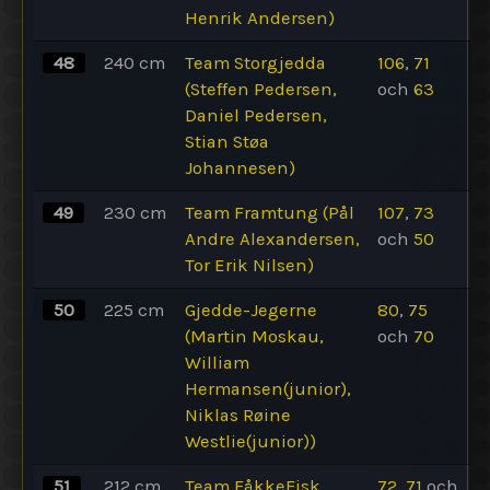
Henrik Andersen)
48
240
cm
Team Storgjedda
106
,
71
(Steffen Pedersen,
och
63
Daniel Pedersen,
Stian Støa
Johannesen)
49
230
cm
Team Framtung (Pål
107
,
73
Andre Alexandersen,
och
50
Tor Erik Nilsen)
50
225
cm
Gjedde-Jegerne
80
,
75
(Martin Moskau,
och
70
William
Hermansen(junior),
Niklas Røine
Westlie(junior))
51
212
cm
Team FåkkeFisk
72
,
71
och