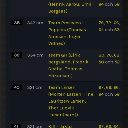
(Henrik Aarbu, Emil
64
och
58
Borgaas)
38
342
cm
Team Prosecco
76
,
73
,
66
,
Poppers (Thomas
64
och
63
Arnesen, Inger
Vidnes)
39
334
cm
Team GH (Eirik
80
,
76
,
68
,
bergsland, Fredrik
58
och
52
Grythe, Thomas
Håkonsen)
40
321
cm
Team Larsen
67
,
66
,
66
,
(Morten Larsen, Tine
64
och
58
Lauritzen Larsen,
Thor Ludvik
Larsen(barn))
41
321
cm
Kjff - Jaktia
67
,
66
,
64
,