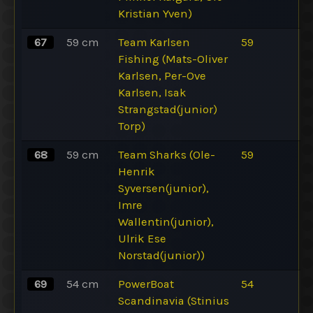
Kristian Yven)
67
59
cm
Team Karlsen
59
Fishing (Mats-Oliver
Karlsen, Per-Ove
Karlsen, Isak
Strangstad(junior)
Torp)
68
59
cm
Team Sharks (Ole-
59
Henrik
Syversen(junior),
Imre
Wallentin(junior),
Ulrik Ese
Norstad(junior))
69
54
cm
PowerBoat
54
Scandinavia (Stinius