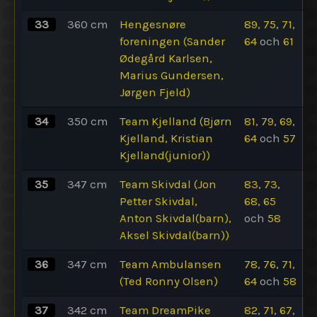
33
360
cm
Hengesnøre
89
,
75
,
71
,
foreningen (Sander
64
och
61
Ødegård Karlsen,
Marius Gundersen,
Jørgen Fjeld)
34
350
cm
Team Kjelland (Bjørn
81
,
79
,
69
,
Kjelland, Kristian
64
och
57
Kjelland(junior))
35
347
cm
Team Skivdal (Jon
83
,
73
,
Petter Skivdal,
68
,
65
Anton Skivdal(barn),
och
58
Aksel Skivdal(barn))
36
347
cm
Team Ambulansen
78
,
76
,
71
,
(Ted Ronny Olsen)
64
och
58
37
342
cm
Team DreamPike
82
,
71
,
67
,