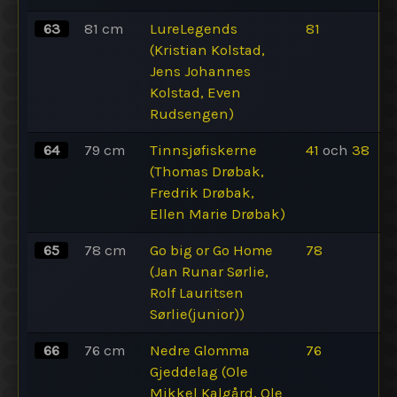
63
81
cm
LureLegends
81
(Kristian Kolstad,
Jens Johannes
Kolstad, Even
Rudsengen)
64
79
cm
Tinnsjøfiskerne
41
och
38
(Thomas Drøbak,
Fredrik Drøbak,
Ellen Marie Drøbak)
65
78
cm
Go big or Go Home
78
(Jan Runar Sørlie,
Rolf Lauritsen
Sørlie(junior))
66
76
cm
Nedre Glomma
76
Gjeddelag (Ole
Mikkel Kalgård, Ole