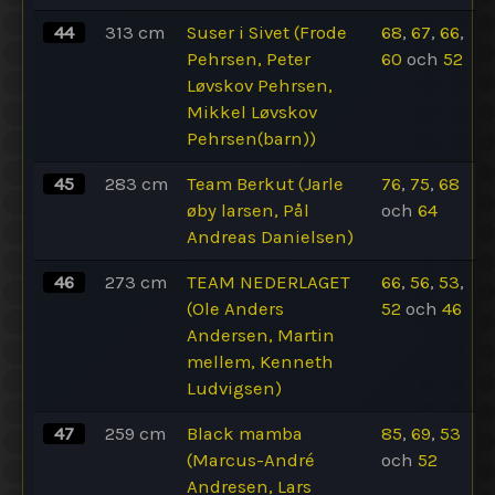
44
313
cm
Suser i Sivet (Frode
68
,
67
,
66
,
Pehrsen, Peter
60
och
52
Løvskov Pehrsen,
Mikkel Løvskov
Pehrsen(barn))
45
283
cm
Team Berkut (Jarle
76
,
75
,
68
øby larsen, Pål
och
64
Andreas Danielsen)
46
273
cm
TEAM NEDERLAGET
66
,
56
,
53
,
(Ole Anders
52
och
46
Andersen, Martin
mellem, Kenneth
Ludvigsen)
47
259
cm
Black mamba
85
,
69
,
53
(Marcus-André
och
52
Andresen, Lars