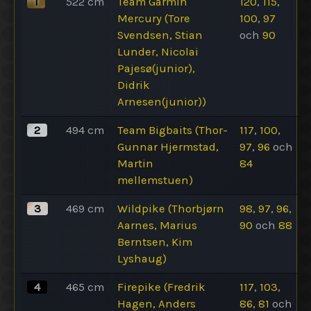
1
522
cm
Team Garmin
120
,
115
,
Mercury (Tore
100
,
97
Svendsen, Stian
och
90
Lunder, Nicolai
Pajesø(junior),
Didrik
Arnesen(junior))
2
494
cm
Team Bigbaits (Thor-
117
,
100
,
Gunnar Hjermstad,
97
,
96
och
Martin
84
mellemstuen)
3
469
cm
Wildpike (Thorbjørn
98
,
97
,
96
,
Aarnes, Marius
90
och
88
Berntsen, Kim
Lyshaug)
4
465
cm
Firepike (Fredrik
117
,
103
,
Hagen, Anders
86
,
81
och