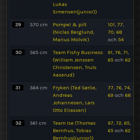
Lukas
Simensen(junior))
29
370
cm
Pompel & pilt
101
,
77
,
(Niclas Berglund,
70
,
68
Marius Molvik)
och
54
30
365
cm
Team Fishy Business
91
,
76
,
71
,
(William Jenssen
65
och
62
Christensen, Truls
Aaserud)
31
364
cm
Fryken (Ted Sørlie,
77
,
76
,
74
,
Andreas
69
och
68
Johannesen, Lars
Otto Eliassen)
32
361
cm
Team Ise (Thomas
97
,
72
,
65
,
Bernhus, Tobias
65
och
62
Bernhus(junior))