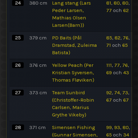
24
380
cm
Lang stang (Lars
81
,
80
,
80
,
Peder Larsen,
77
och
62
Mathias Olsen
Larsen(Barn))
25
379
cm
PD Baits (Pål
85
,
82
,
76
,
Dramstad, Zuleima
71
och
65
Batista)
26
376
cm
Yellow Peach (Per
111
,
77
,
76
,
Kristian Syversen,
69
och
43
Thomas Fløviken)
27
373
cm
Team Sunbird
92
,
74
,
73
,
(Christoffer-Robin
67
och
67
Carlsen, Marius
Grythe Vikeby)
28
371
cm
Simensen Fishing
99
,
93
,
80
,
(Gunnar Simensen,
65
och
34