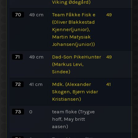
Viking Ødegård)
70
49
cm
Team Fåkke Fisk e
49
(Oliver Blakkestad
Kjenner(junior),
Martin Matysiak
Johansen(junior))
71
49
cm
Dad-Son PikeHunter
49
(Markus Levi,
Sindee)
72
41
cm
Mdk. (Alexander
41
Skogen, Bjørn vidar
Kristiansen)
73
0
team floke (Trygve
hoff, May britt
aasen)