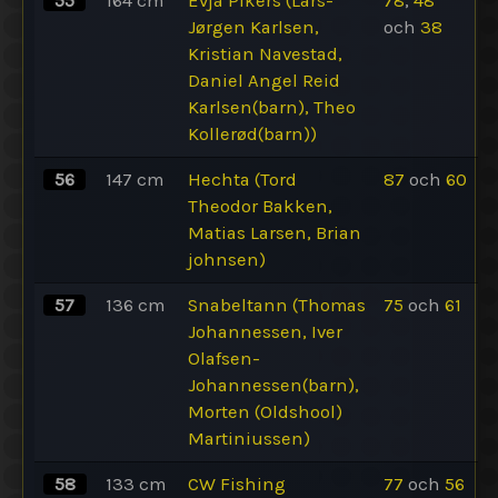
55
164
cm
Evja Pikers (Lars-
78
,
48
Jørgen Karlsen,
och
38
Kristian Navestad,
Daniel Angel Reid
Karlsen(barn), Theo
Kollerød(barn))
56
147
cm
Hechta (Tord
87
och
60
Theodor Bakken,
Matias Larsen, Brian
johnsen)
57
136
cm
Snabeltann (Thomas
75
och
61
Johannessen, Iver
Olafsen-
Johannessen(barn),
Morten (Oldshool)
Martiniussen)
58
133
cm
CW Fishing
77
och
56