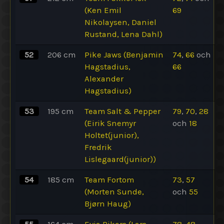
(Ken Emil
69
Nikolaysen, Daniel
Rustand, Lena Dahl)
52
206
cm
Pike Jaws (Benjamin
74
,
66
och
Hagstadius,
66
Alexander
Hagstadius)
53
195
cm
Team Salt & Pepper
79
,
70
,
28
(Eirik Snemyr
och
18
Holtet(junior),
Fredrik
Lislegaard(junior))
54
185
cm
Team Fortom
73
,
57
(Morten Sunde,
och
55
Bjørn Haug)