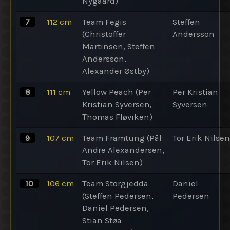
Nygaard)
7
112
cm
Team Fegis
Steffen
(Christoffer
Andersson
Martinsen, Steffen
Andersson,
Alexander Østby)
8
111
cm
Yellow Peach (Per
Per Kristian
Kristian Syversen,
Syversen
Thomas Fløviken)
9
107
cm
Team Framtung (Pål
Tor Erik Nilsen
Andre Alexandersen,
Tor Erik Nilsen)
10
106
cm
Team Storgjedda
Daniel
(Steffen Pedersen,
Pedersen
Daniel Pedersen,
Stian Støa