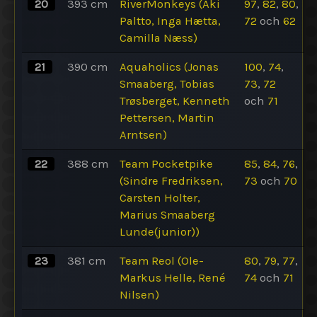
20
393
cm
RiverMonkeys (Aki
97
,
82
,
80
,
Paltto, Inga Hætta,
72
och
62
Camilla Næss)
21
390
cm
Aquaholics (Jonas
100
,
74
,
Smaaberg, Tobias
73
,
72
Trøsberget, Kenneth
och
71
Pettersen, Martin
Arntsen)
22
388
cm
Team Pocketpike
85
,
84
,
76
,
(Sindre Fredriksen,
73
och
70
Carsten Holter,
Marius Smaaberg
Lunde(junior))
23
381
cm
Team Reol (Ole-
80
,
79
,
77
,
Markus Helle, René
74
och
71
Nilsen)