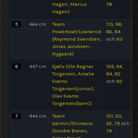
Hagen, Marius
78
Hagen)
5
464
cm
Team
113
,
98
,
Powerboat/Lowrance
86
,
84
(Raymond Svendsen,
och
83
Jonas Jacobsen-
Nygaard)
6
447
cm
Sjøliv (Ole Ragnar
105
,
94
,
Torgersen, Amalie
84
,
82
Svamo
och
82
Torgersen(junior),
Olav Svamo
Torgersen(barn))
7
444
cm
Team
101
,
93
,
Garmin/Shimano
92
,
79
och
(Sondre Breian,
79