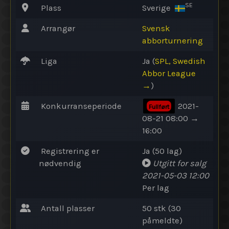
SE
Plass
Sverige
Arrangør
Svensk
abborturnering
Liga
Ja (
SPL, Swedish
Abbor League
→
)
Konkurranseperiode
2021-
Fullført
08-21 08:00 →
16:00
Registrering er
Ja (50 lag)
nødvendig
Utgitt for salg
2021-05-03 12:00
Per lag
Antall plasser
50 stk (30
påmeldte)