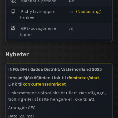
blackout-periode
Nei
Fishy Live-appen
Ja
(Nedlasting)
brukes
GPS-posisjonen er
Ja
lagret
Nyheter
INFO: DM i Gädda Distrikt: Västernorrland 2025
Innsjø: Björköfjärden Link til r
forsterker/start
.
Link til
konkurranseområdet
Fiskemetoder: Spinnfiske er tillatt. Naturlig agn,
trolling eller såkalte hengere er ikke tillatt.
Arrangør: CFC
Dato: 29. mai