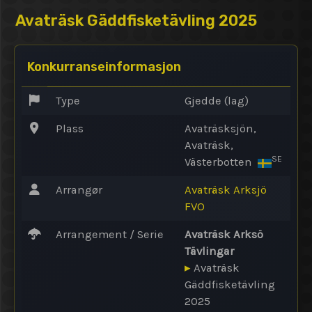
Avaträsk Gäddfisketävling 2025
Konkurranseinformasjon
Type
Gjedde (lag)
Plass
Avaträsksjön,
Avaträsk,
SE
Västerbotten
Arrangør
Avaträsk Arksjö
FVO
Arrangement / Serie
Avaträsk Arksö
Tävlingar
▸
Avaträsk
Gäddfisketävling
2025