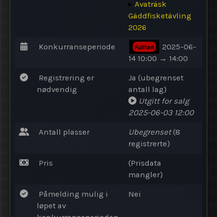
▸
Avaträsk
Gäddfisketävling
2026
Konkurranseperiode
2025-06-
Fullført
14 10:00 → 14:00
Registrering er
Ja (ubegrenset
nødvendig
antall lag)
Utgitt for salg
2025-06-03 12:00
Antall plasser
Ubegrenset
(8
registrerte)
Pris
(Prisdata
mangler)
Påmelding mulig i
Nei
løpet av