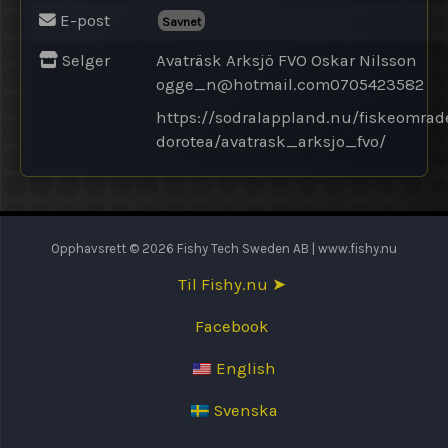
E-post
Savnet
Selger
Avaträsk Arksjö FVO Oskar Nilsson
ogge_n@
hotmail.com0705423582
https://sodralappland.nu/fiskeomra
dorotea/avatrask_arksjo_fvo/
Opphavsrett © 2026 Fishy Tech Sweden AB | www.fishy.nu
Til Fishy.nu ➤
Facebook
English
Svenska