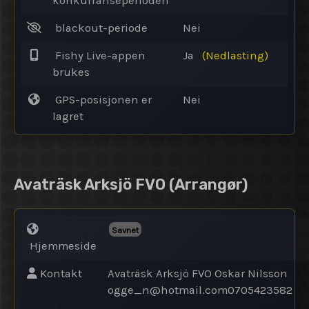
konkurranseperioden
blackout-periode
Nei
Fishy Live-appen
Ja
(Nedlasting)
brukes
GPS-posisjonen er
Nei
lagret
Avaträsk Arksjö FVO
(Arrangør)
Savnet
Hjemmeside
Kontakt
Avaträsk Arksjö FVO Oskar Nilsson
ogge_n@
hotmail.com0705423582