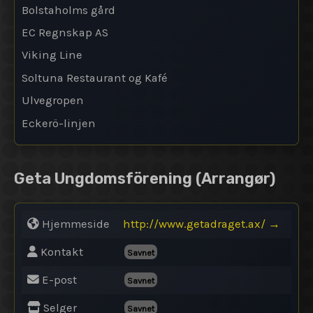
Bolstaholms gård
EC Regnskap AS
Viking Line
Soltuna Restaurant og Kafé
Ulvegropen
Eckerö-linjen
Geta Ungdomsförening
(Arrangør)
Hjemmeside
http://www.getadraget.ax/
→
Kontakt
Savnet
E-post
Savnet
Selger
Savnet