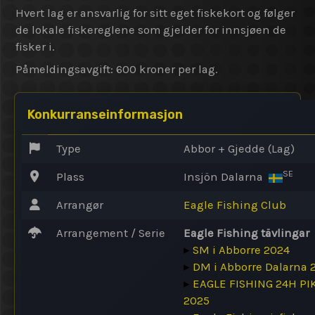
Hvert lag er ansvarlig for sitt eget fiskekort og følger
de lokale fiskereglene som gjelder for innsjøen de
fisker i.
Påmeldingsavgift: 600 kroner per lag.
Konkurranseinformasjon
Type
Abbor + Gjedde (Lag)
SE
Plass
Insjön Dalarna
Arrangør
Eagle Fishing Club
Arrangement / Serie
Eagle Fishing tävlingar
▸
SM i Abborre 2024
▸
DM i Abborre Dalarna 
▸
EAGLE FISHING 24H P
2025