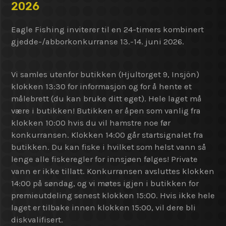
2026
Eagle Fishing inviterer til en 24-timers kombinert
gjedde-/abborkonkurranse 13.-14. juni 2026.
Vi samles utenfor butikken (Hjultorget 9, Insjön)
klokken 13:30 for informasjon og for å hente et
målebrett (du kan bruke ditt eget). Hele laget må
være i butikken! Butikken er åpen som vanlig fra
klokken 10:00 hvis du vil hamstre noe før
konkurransen. Klokken 14:00 går startsignalet fra
butikken. Du kan fiske i hvilket som helst vann så
lenge alle fiskeregler for innsjøen følges! Private
vann er ikke tillatt. Konkurransen avsluttes klokken
14:00 på søndag, og vi møtes igjen i butikken for
premieutdeling senest klokken 15:00. Hvis ikke hele
laget er tilbake innen klokken 15:00, vil dere bli
diskvalifisert.