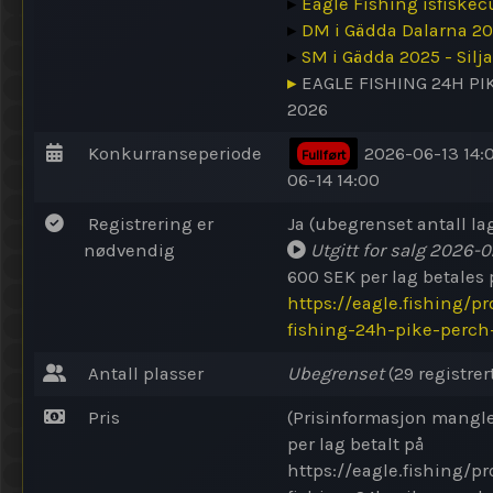
▸
Eagle Fishing isfiske
▸
DM i Gädda Dalarna 2
▸
SM i Gädda 2025 - Silj
▸
EAGLE FISHING 24H P
2026
Konkurranseperiode
2026-06-13 14:
Fullført
06-14 14:00
Registrering er
Ja (ubegrenset antall la
nødvendig
Utgitt for salg
2026-02
600 SEK per lag betales 
https://eagle.fishing/p
fishing-24h-pike-perch
Antall plasser
Ubegrenset
(29 registrer
Pris
(Prisinformasjon mangle
per lag betalt på
https://eagle.fishing/p