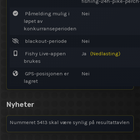
fishing-24h-pike-perch
Påmelding mulig i
Nei
løpet av
konkurranseperioden
blackout-periode
Nei
Fishy Live-appen
Ja
(Nedlasting)
brukes
GPS-posisjonen er
Nei
lagret
Nyheter
Nummeret 5413 skal være synlig på resultattavlen