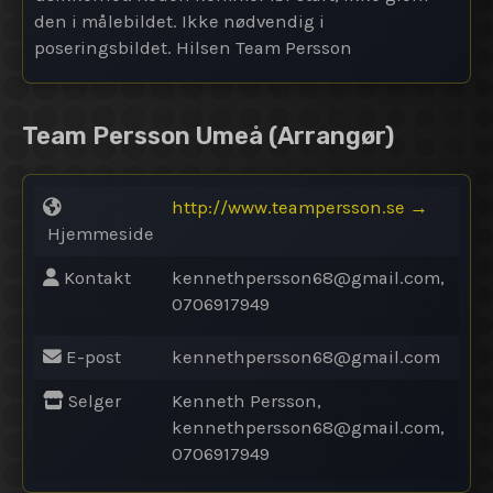
den i målebildet. Ikke nødvendig i
poseringsbildet. Hilsen Team Persson
Team Persson Umeå
(Arrangør)
http://www.teampersson.se
→
Hjemmeside
Kontakt
kennethpersson68@
gmail.com,
0706917949
E-post
kennethpersson68@
gmail.com
Selger
Kenneth Persson,
kennethpersson68@
gmail.com,
0706917949