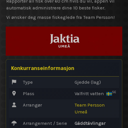
Rapporter all fisk over 60 cm hvis du vil, appen vil
automatisk administrere dine 10 beste fisker.
Vi ønsker deg masse fiskeglede fra Team Persson!
Konkurranseinformasjon
Type
Gjedde (lag)
SE
Plass
Valfritt vatten
Arrangør
Team Persson
Umeå
Arrangement / Serie
Gäddtävlingar