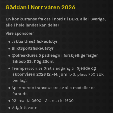
Gäddan i Norr våren 2026
En konkurranse fra oss i nord til DERE alle i Sverige,
alle i hele landet kan delta!
Våre sponsorer
●
Jaktia Umeå fiskeutstyr
●
BlixtSportsfiskeutstyr
●
@ofreaklures 5 padleagn i forskjellige farger
Sikbob 23, 115g 23cm.
● Teampersson.se Gratis adgang til
Gjedde og
abbor våren 2026 12.–14. juni
1.-3. plass 750 SEK
per lag.
● Spennende transdusere av alle modeller er
forbudt.
● 23. mai kl 0600 - 24. mai kl 1600
● Valgfritt vann