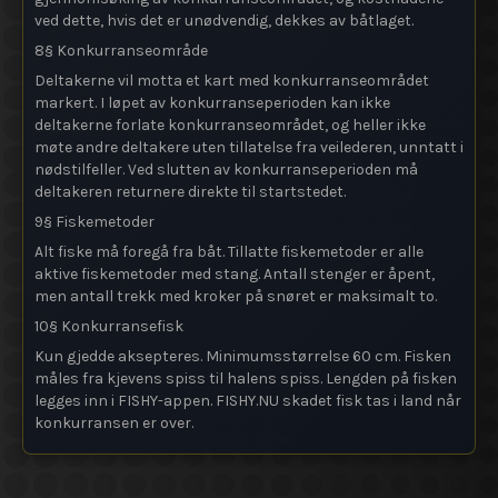
ved dette, hvis det er unødvendig, dekkes av båtlaget.
8§ Konkurranseområde
Deltakerne vil motta et kart med konkurranseområdet
markert. I løpet av konkurranseperioden kan ikke
deltakerne forlate konkurranseområdet, og heller ikke
møte andre deltakere uten tillatelse fra veilederen, unntatt i
nødstilfeller. Ved slutten av konkurranseperioden må
deltakeren returnere direkte til startstedet.
9§ Fiskemetoder
Alt fiske må foregå fra båt. Tillatte fiskemetoder er alle
aktive fiskemetoder med stang. Antall stenger er åpent,
men antall trekk med kroker på snøret er maksimalt to.
10§ Konkurransefisk
Kun gjedde aksepteres. Minimumsstørrelse 60 cm. Fisken
måles fra kjevens spiss til halens spiss. Lengden på fisken
legges inn i FISHY-appen. FISHY.NU skadet fisk tas i land når
konkurransen er over.