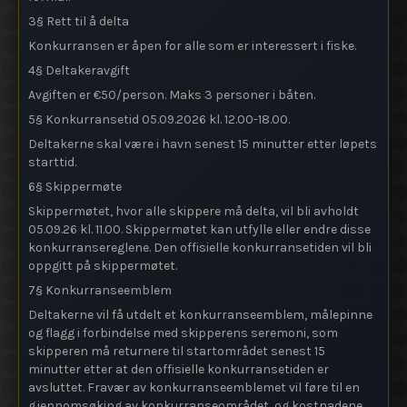
3§ Rett til å delta
Konkurransen er åpen for alle som er interessert i fiske.
4§ Deltakeravgift
Avgiften er €50/person. Maks 3 personer i båten.
5§ Konkurransetid 05.09.2026 kl. 12.00-18.00.
Deltakerne skal være i havn senest 15 minutter etter løpets
starttid.
6§ Skippermøte
Skippermøtet, hvor alle skippere må delta, vil bli avholdt
05.09.26 kl. 11.00. Skippermøtet kan utfylle eller endre disse
konkurransereglene. Den offisielle konkurransetiden vil bli
oppgitt på skippermøtet.
7§ Konkurranseemblem
Deltakerne vil få utdelt et konkurranseemblem, målepinne
og flagg i forbindelse med skipperens seremoni, som
skipperen må returnere til startområdet senest 15
minutter etter at den offisielle konkurransetiden er
avsluttet. Fravær av konkurranseemblemet vil føre til en
gjennomsøking av konkurranseområdet, og kostnadene