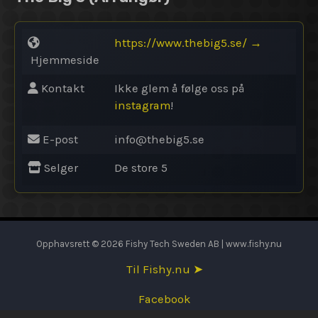
https://www.thebig5.se/
→
Hjemmeside
Kontakt
Ikke glem å følge oss på
instagram
!
E-post
info@
thebig5.se
Selger
De store 5
Opphavsrett © 2026 Fishy Tech Sweden AB | www.fishy.nu
Til Fishy.nu ➤
Facebook