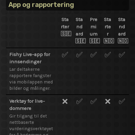
App og rapportering
Sta
Sta
Pre
Sta
Sta
rter
nd
mi
rte
nd
🇸🇪
ard
um
r
ard
🇸🇪
🇸🇪
🇳🇴
🇳🇴
✅
✅
✅
✅
✅
Fishy Live-app for
innsendinger
Lar deltakerne
rapportere fangster
via mobilappen med
bilder og målinger.
❌
✅
✅
❌
✅
Verktøy for live-
dommere
Gir tilgang til det
nettbaserte
vurderingsverktøyet
for å bedømme og