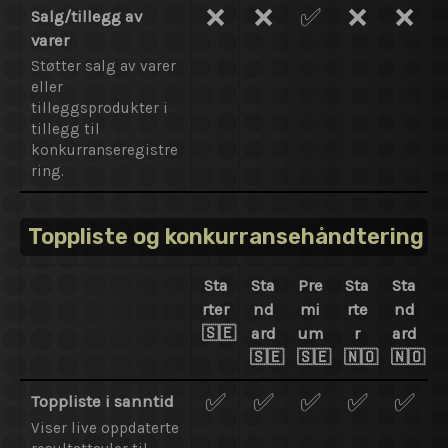
❌
❌
✅
❌
❌
Salg/tillegg av
varer
Støtter salg av varer
eller
tilleggsprodukter i
tillegg til
konkurranseregistre
ring.
Toppliste og konkurransehåndtering
Sta
Sta
Pre
Sta
Sta
rter
nd
mi
rte
nd
🇸🇪
ard
um
r
ard
🇸🇪
🇸🇪
🇳🇴
🇳🇴
✅
✅
✅
✅
✅
Toppliste i sanntid
Viser live oppdaterte