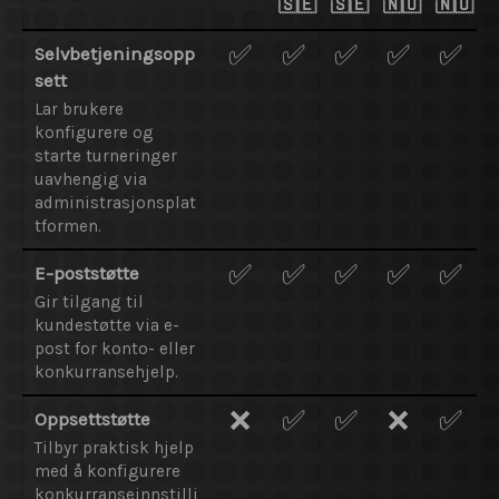
🇸🇪
🇸🇪
🇳🇴
🇳🇴
✅
✅
✅
✅
✅
Selvbetjeningsopp
sett
Lar brukere
konfigurere og
starte turneringer
uavhengig via
administrasjonsplat
tformen.
✅
✅
✅
✅
✅
E-poststøtte
Gir tilgang til
kundestøtte via e-
post for konto- eller
konkurransehjelp.
❌
✅
✅
❌
✅
Oppsettstøtte
Tilbyr praktisk hjelp
med å konfigurere
konkurranseinnstilli