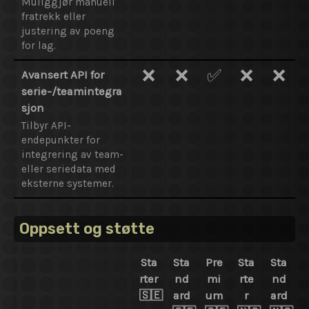
Muliggjør manuell
fratrekk eller
justering av poeng
for lag.
❌
❌
✅
❌
❌
Avansert API for
serie-/teamintegra
sjon
Tilbyr API-
endepunkter for
integrering av team-
eller seriedata med
eksterne systemer.
Oppsett og støtte
Sta
Sta
Pre
Sta
Sta
rter
nd
mi
rte
nd
🇸🇪
ard
um
r
ard