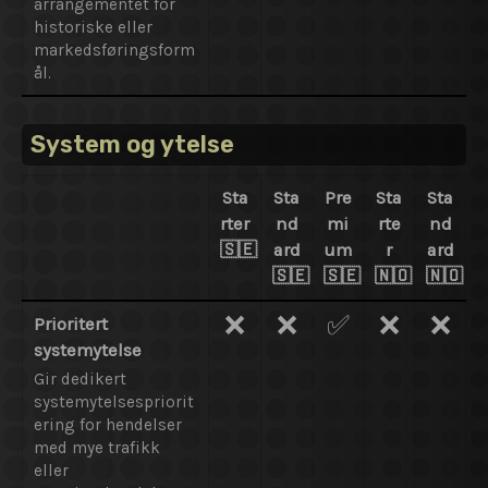
arrangementet for
historiske eller
markedsføringsform
ål.
System og ytelse
Sta
Sta
Pre
Sta
Sta
rter
nd
mi
rte
nd
🇸🇪
ard
um
r
ard
🇸🇪
🇸🇪
🇳🇴
🇳🇴
❌
❌
✅
❌
❌
Prioritert
systemytelse
Gir dedikert
systemytelsespriorit
ering for hendelser
med mye trafikk
eller