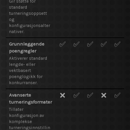
Gir støtte for
standard
turneringsoppsett
og
konfigurasjonsalter
nativer.
✅
✅
✅
✅
✅
Grunnleggende
poengregler
Aktiverer standard
lengde- eller
vektbasert
poenglogikk for
konkurranser.
❌
✅
✅
❌
✅
Avanserte
turneringsformater
Tillater
konfigurasjon av
komplekse
turneringsinnstillin