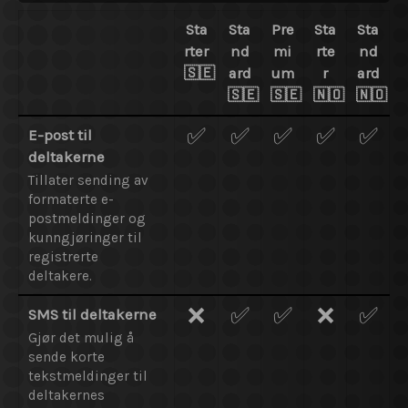
Sta
Sta
Pre
Sta
Sta
rter
nd
mi
rte
nd
🇸🇪
ard
um
r
ard
🇸🇪
🇸🇪
🇳🇴
🇳🇴
✅
✅
✅
✅
✅
E-post til
deltakerne
Tillater sending av
formaterte e-
postmeldinger og
kunngjøringer til
registrerte
deltakere.
❌
✅
✅
❌
✅
SMS til deltakerne
Gjør det mulig å
sende korte
tekstmeldinger til
deltakernes