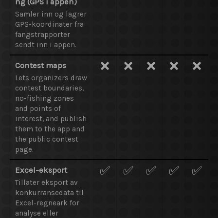
ng (GPS i appen)
Samler inn og lagrer
GPS-koordinater fra
fangstrapporter
sendt inn i appen.
❌
❌
❌
❌
❌
Contest maps
Lets organizers draw
contest boundaries,
no-fishing zones
and points of
interest, and publish
them to the app and
the public contest
page.
✅
✅
✅
✅
✅
Excel-eksport
Tillater eksport av
konkurransedata til
Excel-regneark for
analyse eller