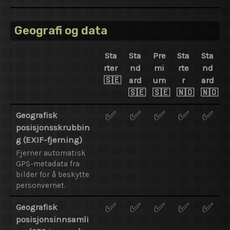
Geografi og data
Sta
Sta
Pre
Sta
Sta
rter
nd
mi
rte
nd
🇸🇪
ard
um
r
ard
🇸🇪
🇸🇪
🇳🇴
🇳🇴
✅
✅
✅
✅
✅
Geografisk
posisjonsskrubbin
g (EXIF-fjerning)
Fjerner automatisk
GPS-metadata fra
bilder for å beskytte
personvernet.
✅
✅
✅
✅
✅
Geografisk
posisjonsinnsamli