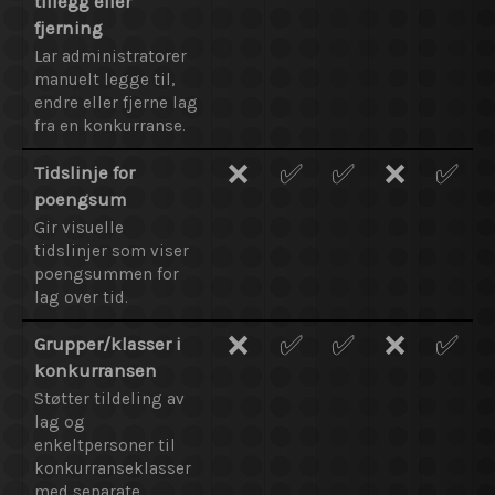
tillegg eller
fjerning
Lar administratorer
manuelt legge til,
endre eller fjerne lag
fra en konkurranse.
❌
✅
✅
❌
✅
Tidslinje for
poengsum
Gir visuelle
tidslinjer som viser
poengsummen for
lag over tid.
❌
✅
✅
❌
✅
Grupper/klasser i
konkurransen
Støtter tildeling av
lag og
enkeltpersoner til
konkurranseklasser
med separate