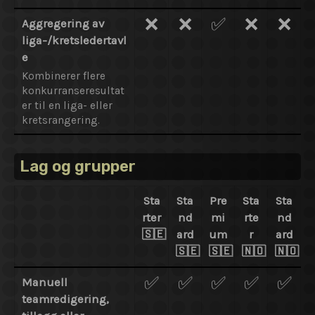
❌
❌
✅
❌
❌
Aggregering av
liga-/kretsledertavl
e
Kombinerer flere
konkurranseresultat
er til en liga- eller
kretsrangering.
Lag og grupper
Sta
Sta
Pre
Sta
Sta
rter
nd
mi
rte
nd
🇸🇪
ard
um
r
ard
🇸🇪
🇸🇪
🇳🇴
🇳🇴
✅
✅
✅
✅
✅
Manuell
teamredigering,