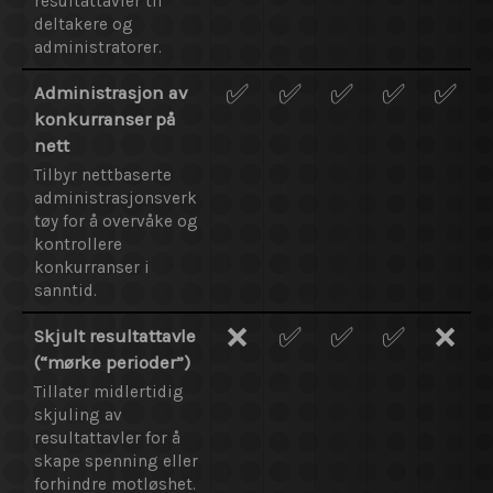
resultattavler til
deltakere og
administratorer.
✅
✅
✅
✅
✅
Administrasjon av
konkurranser på
nett
Tilbyr nettbaserte
administrasjonsverk
tøy for å overvåke og
kontrollere
konkurranser i
sanntid.
❌
✅
✅
✅
❌
Skjult resultattavle
(“mørke perioder”)
Tillater midlertidig
skjuling av
resultattavler for å
skape spenning eller
forhindre motløshet.