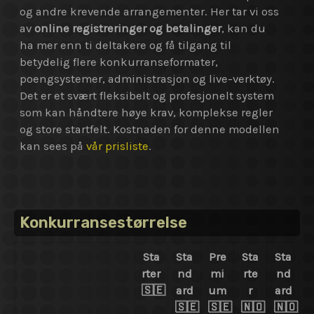
og andre krevende arrangementer. Her tar vi oss
av
online registreringer og betalinger
, kan du
ha mer enn ti deltakere og få tilgang til
betydelig flere konkurranseformater,
poengsystemer, administrasjon og live-verktøy.
Det er et svært fleksibelt og profesjonelt system
som kan håndtere høye krav, komplekse regler
og store startfelt. Kostnaden for denne modellen
kan sees på
vår prisliste
.
Konkurransestørrelse
Sta
Sta
Pre
Sta
Sta
rter
nd
mi
rte
nd
🇸🇪
ard
um
r
ard
🇸🇪
🇸🇪
🇳🇴
🇳🇴