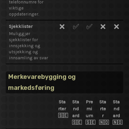
telefonnumre for
viktige
oppdateringer.
❌
✅
✅
❌
❌
Sjekklister
Muliggjør
sjekklister for
innsjekking og
utsjekking og
innsamling av svar
Merkevarebygging og
markedsføring
Sta
Sta
Pre
Sta
Sta
rter
nd
mi
rte
nd
🇸🇪
ard
um
r
ard
🇸🇪
🇸🇪
🇳🇴
🇳🇴