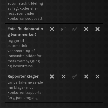
automatisk tildeling
av lag, koder eller
ressurser under
konkurranseoppsett.
❌
✅
✅
❌
❌
Foto-/bildebrandin
g (vannmerker)
Legger til
automatisk
vannmerking på
innsendte bilder for
merkevarebygging
og beskyttelse.
❌
❌
✅
❌
❌
Rapporter klager
Lar deltakerne sende
inn klager mot
konkurrentrapporter
for gjennomgang.