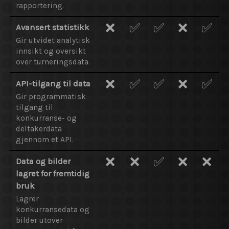
rapportering.
❌
✅
✅
❌
✅
Avansert statistikk
Gir utvidet analytisk
innsikt og oversikt
over turneringsdata.
❌
✅
✅
❌
✅
API-tilgang til data
Gir programmatisk
tilgang til
konkurranse- og
deltakerdata
gjennom et API.
❌
❌
✅
❌
❌
Data og bilder
lagret for fremtidig
bruk
Lagrer
konkurransedata og
bilder utover