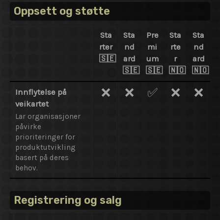
Oppsett og støtte
Sta
Sta
Pre
Sta
Sta
rter
nd
mi
rte
nd
🇸🇪
ard
um
r
ard
🇸🇪
🇸🇪
🇳🇴
🇳🇴
❌
❌
✅
❌
❌
Innflytelse på
veikartet
Lar organisasjoner
påvirke
prioriteringer for
produktutvikling
basert på deres
behov.
Registrering og salg