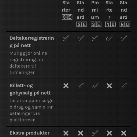
Sta
Sta
Pre
Sta
Sta
rter
nd
mi
rte
nd
🇸🇪
ard
um
r
ard
🇸🇪
🇸🇪
🇳🇴
🇳🇴
✅
✅
✅
✅
✅
Deltakerregistrerin
g på nett
Muliggjør online
registrering for
deltakere til
turneringer.
❌
✅
✅
❌
✅
Billett- og
gebyrsalg på nett
Lar arrangører selge
bidrag og samle inn
betalinger via
plattformen.
❌
❌
✅
❌
❌
Ekstra produkter