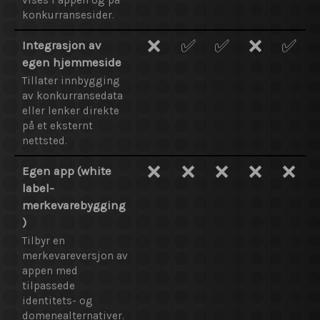
vises i appen og på
konkurransesider.
❌
✅
✅
❌
✅
Integrasjon av
egen hjemmeside
Tillater innbygging
av konkurransedata
eller lenker direkte
på et eksternt
nettsted.
❌
❌
❌
❌
❌
Egen app (white
label-
merkevarebygging
)
Tilbyr en
merkevareversjon av
appen med
tilpassede
identitets- og
domenealternativer.