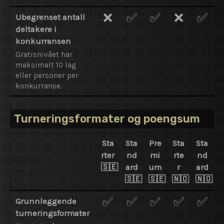
❌
✅
✅
❌
✅
Ubegrenset antall
deltakere i
konkurransen
Gratisnivået har
maksimalt 10 lag
eller personer per
konkurranse.
Turneringsformater og poengsum
Sta
Sta
Pre
Sta
Sta
rter
nd
mi
rte
nd
🇸🇪
ard
um
r
ard
🇸🇪
🇸🇪
🇳🇴
🇳🇴
✅
✅
✅
✅
✅
Grunnleggende
turneringsformater