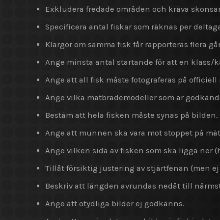
Exkludera fredade områden och kräva skonsam,
Specificera antal fiskar som räknas per deltaga
Klargör om samma fisk får rapporteras flera gån
Ange minsta antal startande för att en klass/
Ange att all fisk måste fotograferas på officiel
Ange vilka mätbrädemodeller som är godkända (t.
Bestäm att hela fisken måste synas på bilden.
Ange att munnen ska vara mot stoppet på mä
Ange vilken sida av fisken som ska ligga ner (h
Tillåt försiktig justering av stjärtfenan (men 
Beskriv att längden avrundas nedåt till närms
Ange att otydliga bilder ej godkänns.