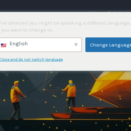
⌂ Hem
Fisketävli
've detected you might be speaking a different language.
 you want to change to:
English
Change Languag
Close and do not switch language