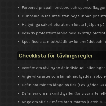
Förbered prispall, prisbord och sponsorflaggor
Dubbelkolla resultatlistan noga innan prisutd
Ha tydliga säkerhetsrutiner: första hjälpen p
Beskriv protestförfarande med skriftlig protes
Specificera sanitet/städkrav för området och hu
Checklista för tävlingsregler
Bestäm om tävlingen är individuell eller lagbas
Ange vilka arter som får räknas (gädda, abborre
Definiera minsta längd på fisk (t.ex. gädda 60
Definiera om maxmått gäller (för vissa arter ell
Ange om all fisk måste återutsättas (Catch & 