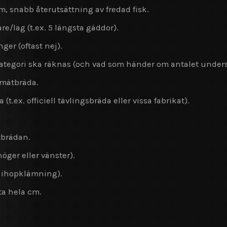
 snabb återutsättning av fredad fisk.
re/lag (t.ex. 5 längsta gäddor).
ger (oftast nej).
kategori ska räknas (och vad som händer om antalet unders
l mätbräda.
ex. officiell tävlingsbräda eller vissa fabrikat).
tbrädan.
öger eller vänster).
ej ihopklämning).
ta hela cm.