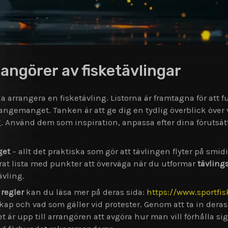
rrangörer av fisketävlingar
ka arrangera en fisketävling. Listorna är framtagna för att 
rrangemanget. Tanken är att ge dig en tydlig överblick öve
ing. Använd dem som inspiration, anpassa efter dina förutsät
get
– allt det praktiska som gör att tävlingen flyter på smidi
rat lista med punkter att överväga när du utformar
tävling
ävling.
 regler
kan du läsa mer på deras sida:
https://www.sportfis
kap och vad som gäller vid protester. Genom att ta in dera
 är upp till arrangören att avgöra hur man vill förhålla sig