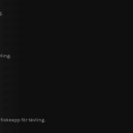
g.
vling.
fiskeapp för tävling.