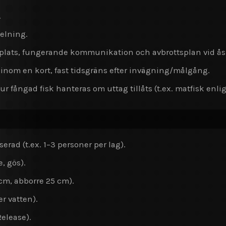
.
elning.
å plats, fungerande kommunikation och avbrottsplan vid ås
t inom en kort, fast tidsgräns efter invägning/målgång.
r fångad fisk hanteras om uttag tillåts (t.ex. matfisk enligt
erad (t.ex. 1–3 personer per lag).
, gös).
 cm, abborre 25 cm).
er vatten).
Release).