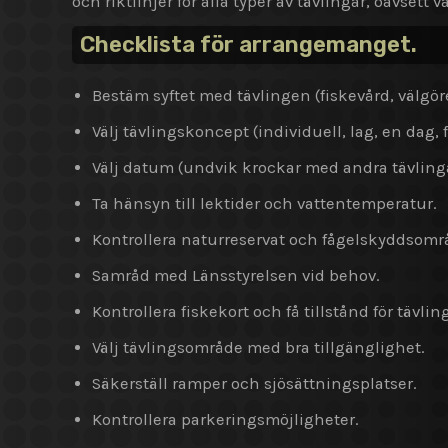
och riktlinjer för alla typer av tävlingar, oavset
Checklista för arrangemanget.
Bestäm syftet med tävlingen (fiskevård, välgör
Välj tävlingskoncept (individuell, lag, en dag, f
Välj datum (undvik krockar med andra tävlinga
Ta hänsyn till lektider och vattentemperatur.
Kontrollera naturreservat och fågelskyddsom
Samråd med Länsstyrelsen vid behov.
Kontrollera fiskekort och få tillstånd för tävli
Välj tävlingsområde med bra tillgänglighet.
Säkerställ ramper och sjösättningsplatser.
Kontrollera parkeringsmöjligheter.