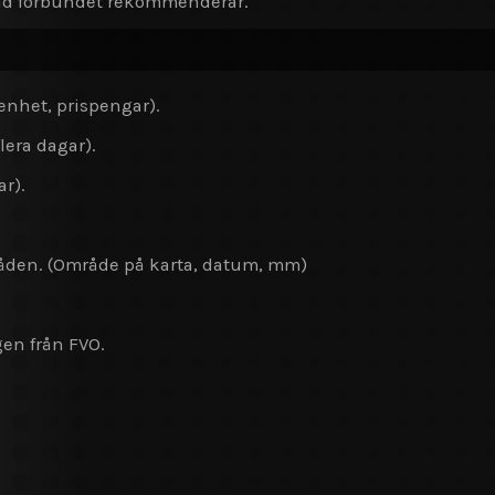
t vad förbundet rekommenderar.
enhet, prispengar).
lera dagar).
r).
råden. (Område på karta, datum, mm)
ngen från FVO.