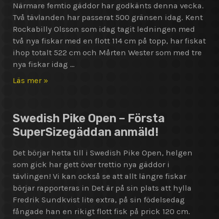
Närmare femtio gäddor har godkänts denna vecka.
Två tävlanden har passerat 500 gränsen idag. Kent
Rockabilly Olsson som idag tagit ledningen med
två nya fiskar med en flott 114 cm på topp, har fiskat
ihop totalt 522 cm och Mårten Wester som med tre
nya fiskar idag …
Kent
Läs mer »
Rockabilly
Olsson
tar
Swedish Pike Open – Första
rejält
SuperSizegäddan anmäld!
tag
i
Det börjar hetta till i Swedish Pike Open, helgen
ledningen
som gick har gett över trettio nya gäddor i
i
tävlingen! Vi kan också se att allt längre fiskar
Swedish
börjar rapporteras in Det är på sin plats att hylla
Pike
Fredrik Sundkvist lite extra, på sin födelsedag
Open!
fångade han en rikigt flott fisk på prick 120 cm.