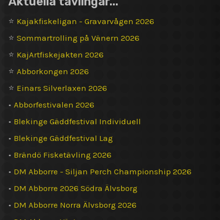
Aktuella tävlingar...
fiskarna…
⭐
Kajakfiskeligan - Gravarvågen 2026
⭐
Sommartrolling på Vänern 2026
⭐
KajArtfiskejakten 2026
⭐
Abborkongen 2026
⭐
Einars Silverlaxen 2026
•
Abborfestivalen 2026
•
Blekinge Gäddfestival Individuell
•
Blekinge Gäddfestival Lag
•
Brändö Fisketävling 2026
•
DM Abborre - Siljan Perch Championship 2026
•
DM Abborre 2026 Södra Älvsborg
•
DM Abborre Norra Älvsborg 2026