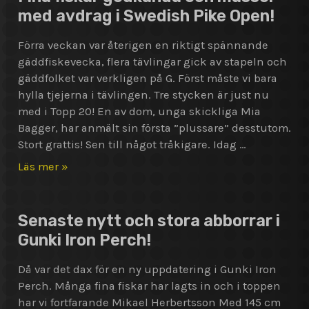
Iron
med avdrag i Swedish Pike Open!
Perch
–
Förra veckan var återigen en riktigt spännande
första
gäddfiskevecka, flera tävlingar gick av stapeln och
delvinnarna
gäddfolket var verkligen på G. Först måste vi bara
blir…
hylla tjejerna i tävlingen. Tre stycken är just nu
med i Topp 20! En av dom, unga skickliga Mia
Bagger, har anmält sin första ”plussare” desstutom.
Stort grattis! Sen till något tråkigare. Idag …
Fina
Läs mer »
fiskar
godkända
och
Senaste nytt och stora abborrar i
massor
Gunki Iron Perch!
med
avdrag
Då var det dax för en ny uppdatering i Gunki Iron
i
Perch. Många fina fiskar har lagts in och i toppen
Swedish
har vi fortfarande Mikael Herbertsson Med 145 cm