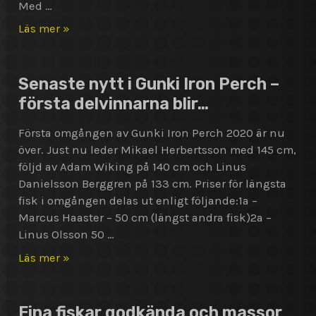
Med …
Swedish
Läs mer »
Pike
Open
–
Senaste nytt i Gunki Iron Perch –
Första
första delvinnarna blir…
SuperSizegäddan
anmäld!
Första omgången av Gunki Iron Perch 2020 är nu
över. Just nu leder Mikael Herbertsson med 145 cm,
följd av Adam Wiking på 140 cm och Linus
Danielsson Berggren på 133 cm. Priser för längsta
fisk i omgången delas ut enligt följande:1a –
Marcus Haaster – 50 cm (längst andra fisk)2a –
Linus Olsson 50 …
Senaste
Läs mer »
nytt
i
Gunki
Fina fiskar godkända och massor