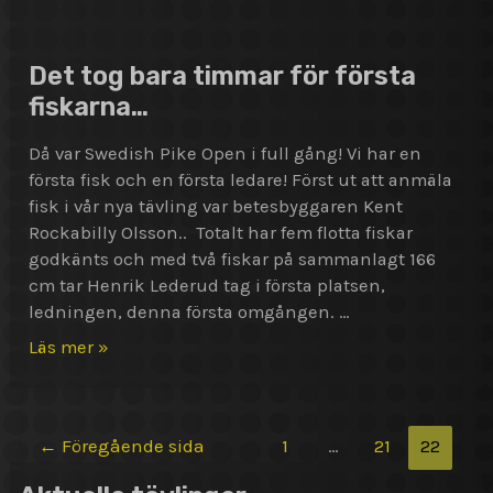
fyrtio
nya
gäddor
Det tog bara timmar för första
godkända!
fiskarna…
Då var Swedish Pike Open i full gång! Vi har en
första fisk och en första ledare! Först ut att anmäla
fisk i vår nya tävling var betesbyggaren Kent
Rockabilly Olsson.. Totalt har fem flotta fiskar
godkänts och med två fiskar på sammanlagt 166
cm tar Henrik Lederud tag i första platsen,
ledningen, denna första omgången. …
Det
Läs mer »
tog
bara
timmar
Sidnumrering
←
Föregående sida
1
…
21
22
för
för
första
inlägg