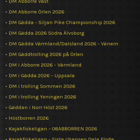
•
DM Abborre Väst
•
DM Abborre Örlen 2026
•
DM Gädda - Siljan Pike Championship 2026
•
DM Gädda 2026 Södra Älvsborg
•
DM Gädda Värmland/Dalsland 2026 - Vänern
•
DM Gäddtrolling 2026 på Örlen
•
DM i Abborre 2026 - Värmland
•
DM i Gädda 2026 - Uppsala
•
DM i trolling Sommen 2026
•
DM i trolling Yxningen 2026
•
Gäddan i Norr Höst 2026
•
Höstborren 2026
•
Kajakfiskeligan - 08ABBORREN 2026
•
Kajakfiskeligan - Sista chansen Dala Floda