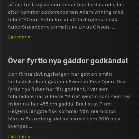
Pike
på sin tre längsta dominerar han fortfarande, tätt
Open!
efter kommer abborrexperten Adam Wiking med
totalt 140 cm. Extra kul är att tävlingens första
SuperSizeabborre anmälts av Linus Olsson, …
Senaste
Läs mer »
nytt
och
stora
Över fyrtio nya gäddor godkända!
abborrar
i
Den första tävlingshelgen har gett en smått
Gunki
fantastisk skörd gäddor i Swedish Pike Open. Över
Iron
fyrtio nya fiskar har fått godkänt. Kvar som
Perch!
totalledare har vi Pierre ”Pirre” Westin som med nya
fiskar nu har 455 cm gädda. Bra fiskat Pirre!
Helgens längsta fisk kommer från Team Slips
Martin Brunnberg, del av teamet som 2019 blev
Sveriges …
Över
Läs mer »