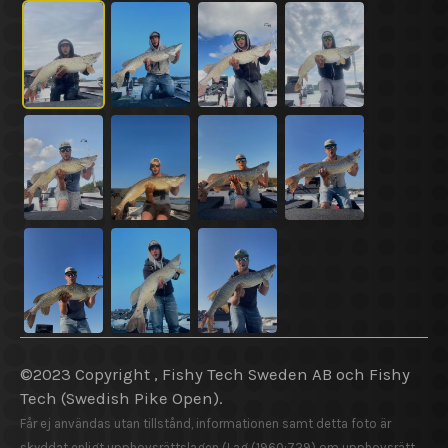
©2023 Copyright , Fishy Tech Sweden AB
och
Fishy
Tech (Swedish Pike Open).
Får ej användas utan tillstånd, informationen samt detta foto är
skyddat enligt upphovsrättslagen (Lag (1960:729) om upphovsrätt