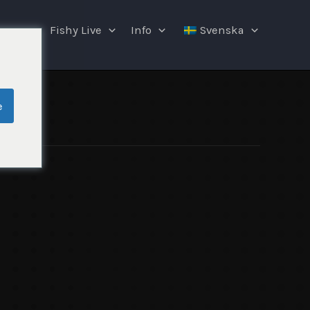
ngar
Fishy Live
Info
Svenska
e