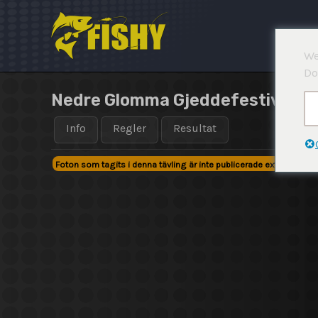
Hoppa
till
innehåll
We
Do
Nedre Glomma Gjeddefestival 20
Info
Regler
Resultat
Foton som tagits i denna tävling är inte publicerade externt!