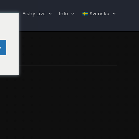
ngar
Fishy Live
Info
Svenska
e