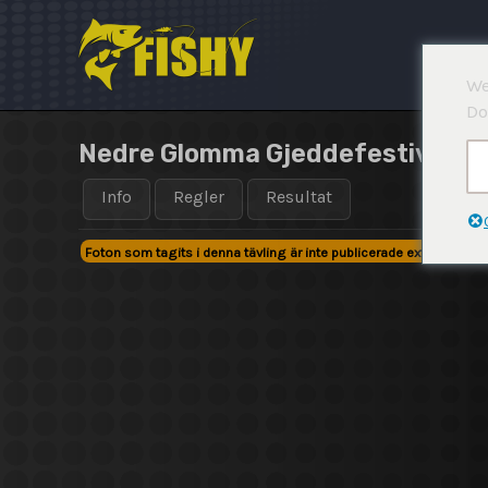
Hoppa
till
innehåll
We
Do
Nedre Glomma Gjeddefestival 20
Info
Regler
Resultat
Foton som tagits i denna tävling är inte publicerade externt!