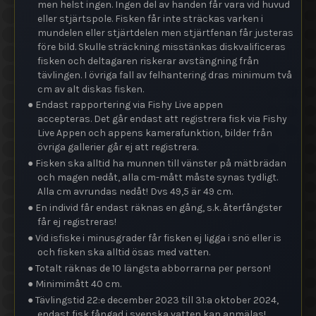
men helst ingen. Ingen del av handen får vara vid huvud
eller stjärtspole. Fisken får inte sträckas varken i
mundelen eller stjärtdelen men stjärtfenan får justeras
före bild. Skulle sträckning misstänkas diskvalificeras
fisken och deltagaren riskerar avstängning från
tävlingen. I övriga fall av felhantering dras minimum två
cm av alt diskas fisken.
●
Endast rapportering via Fishy Live appen
accepteras.
Det går endast att registrera fisk via Fishy
Live Appen och appens kamerafunktion, bilder från
övriga gallerier går ej att registrera.
● Fisken ska alltid ha munnen till vänster på mätbrädan
och magen nedåt, alla cm-mått måste synas tydligt.
Alla cm avrundas nedåt! Dvs 49,5 är 49 cm.
● En individ får endast räknas en gång, s.k. återfångster
får ej registreras!
● Vid isfiske i minusgrader får fisken ej ligga i snö eller is
och fisken ska alltid ösas med vatten.
● Totalt räknas de 10 längsta abborrarna per person!
● Minimimått 40 cm.
● Tävlingstid 22:e december 2023 till 31:a oktober 2024,
endast fisk fångad i svenska vatten kan anmälas!