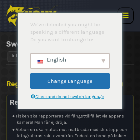
Hoppa
till
innehåll
Main
We've detected you might be
speaking a different language.
Men
Do you want to change to:
Swedish Perch Open 2024
Info
Regler
Resultat
Rapporter
English
Change Language
Regler (
Swedish Perch Open 2024
)
Close and do not switch language
Regler Swedish Perch Open 2024
● Fisken ska rapporteras vid fångsttillfället via appens
kamera! Man får ej dröja.
●
Abborren ska mätas mot mätbräda med sk. stopp och
fotograferas rakt ovanifrån. Endast en hand på fisken