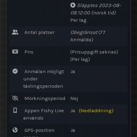
Släpptes
2023-08-
08 12:00
(norsk tid)
Per lag
Antal platser
Obegränsat
(77
Anmälda
)
Pris
(Prisuppgift saknas)
(Per lag)
Anmälan möjligt
Ja
under
tävlingsperioden
Mörkningsperiod
Nej
Appen Fishy Live
Ja
(Nedladdning)
används
GPS-position
Ja