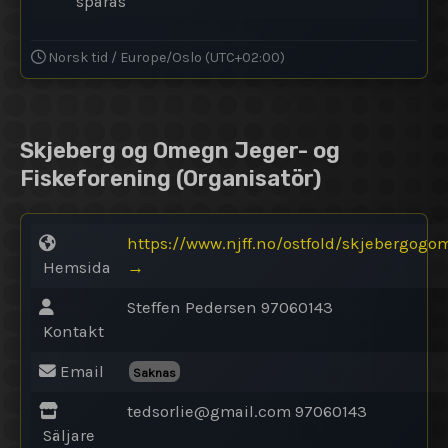
sparas
Norsk tid / Europe/Oslo (UTC+02:00)
Skjeberg og Omegn Jeger- og
Fiskeforening
(Organisatör)
https://www.njff.no/ostfold/skjebergog
Hemsida
→
Steffen Pedersen
97060143
Kontakt
Email
Saknas
tedsorlie@
gmail.com
97060143
Säljare