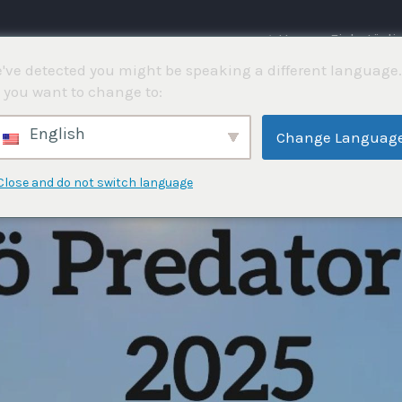
⌂ Hem
Fisketävli
've detected you might be speaking a different language.
 you want to change to:
English
Change Languag
Close and do not switch language