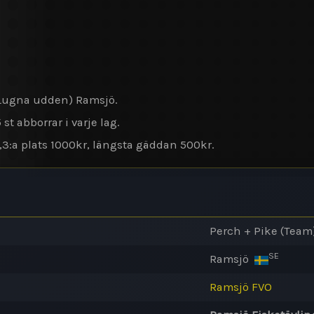
Lugna udden) Ramsjö.
st abborrar i varje lag.
r ,3:a plats 1000kr, längsta gäddan 500kr.
Perch + Pike (Team
SE
Ramsjö
Ramsjö FVO