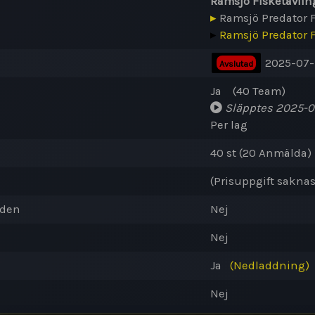
Ramsjö Fisketävlin
▸
Ramsjö Predator 
▸
Ramsjö Predator 
2025-07-
Avslutad
Ja
(40
Team
)
Släpptes
2025-05
Per lag
40 st (20
Anmälda
)
(Prisuppgift saknas
oden
Nej
Nej
Ja
(Nedladdning)
Nej