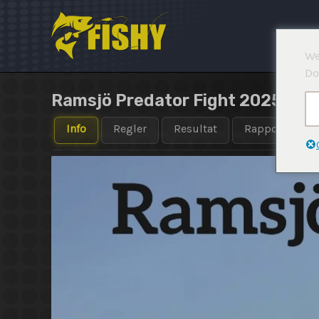
Hoppa
till
innehåll
We
Do
Ramsjö Predator Fight 2025
Info
Regler
Resultat
Rapporter