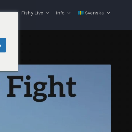
ngar
Fishy Live
Info
Svenska
e