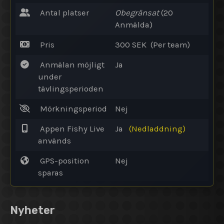
Antal platser
Obegränsat
(20
Anmälda
)
Pris
300 SEK (Per team)
Anmälan möjligt
Ja
under
tävlingsperioden
Mörkningsperiod
Nej
Appen Fishy Live
Ja
(Nedladdning)
används
GPS-position
Nej
sparas
Nyheter