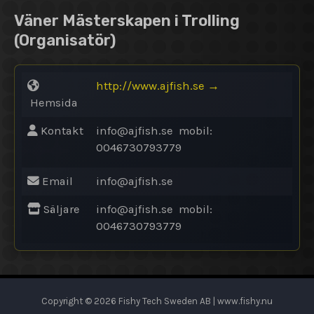
Väner Mästerskapen i Trolling
(Organisatör)
http://www.ajfish.se
→
Hemsida
Kontakt
info@
ajfish.se mobil:
0046730793779
Email
info@
ajfish.se
Säljare
info@
ajfish.se mobil:
0046730793779
Copyright © 2026 Fishy Tech Sweden AB | www.fishy.nu