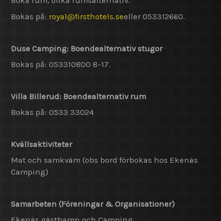
Boka rum, olika rumsalternativ.
Bokas på:
royal@
firsthotels.se
eller 053312660.
Duse Camping: Boendealternativ stugor
Bokas på: 053310800 8-17.
Villa Billerud: Boendealternativ rum
Bokas på: 0533 33024
Kvällsaktiviteter
Mat och samkväm (obs bord förbokas hos Ekenäs
Camping)
Samarbeten (Föreningar & Organisationer)
Ekenäs gästhamn och Camping,