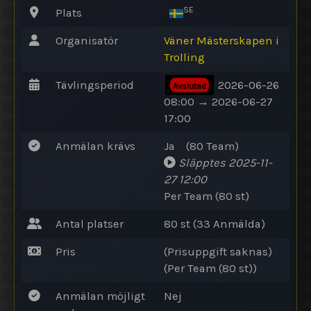
SE
Plats
Organisatör
Väner Mästerskapen i
Trolling
Tävlingsperiod
2026-06-26
Avslutad
08:00 → 2026-06-27
17:00
Anmälan krävs
Ja
(80
Team
)
Släpptes
2025-11-
27 12:00
Per Team (80 st)
Antal platser
80 st (33
Anmälda
)
Pris
(Prisuppgift saknas)
(Per Team (80 st))
Anmälan möjligt
Nej