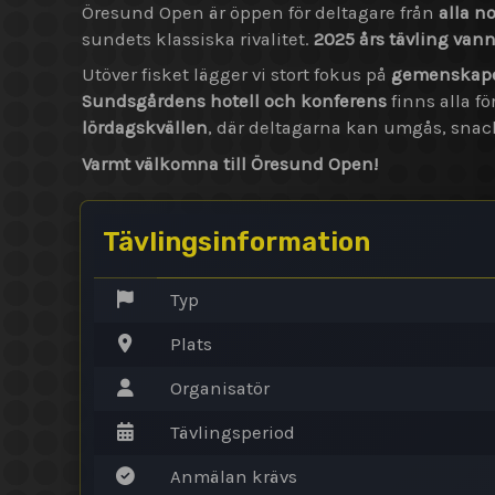
Öresund Open är öppen för deltagare från
alla n
sundets klassiska rivalitet.
2025 års tävling vanns
Utöver fisket lägger vi stort fokus på
gemenskape
Sundsgårdens hotell och konferens
finns alla f
lördagskvällen
, där deltagarna kan umgås, snac
Varmt välkomna till Öresund Open!
Tävlingsinformation
Typ
Plats
Organisatör
Tävlingsperiod
Anmälan krävs