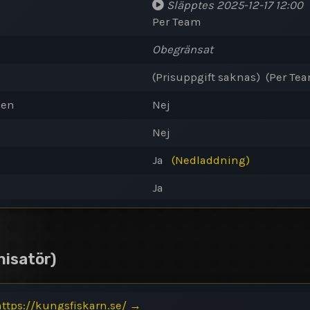
Släpptes
2025-12-17 12:00
Per Team
Obegränsat
(Prisuppgift saknas) (Per Te
den
Nej
Nej
Ja
(Nedladdning)
Ja
nisatör)
ttps://kungsfiskarn.se/
→