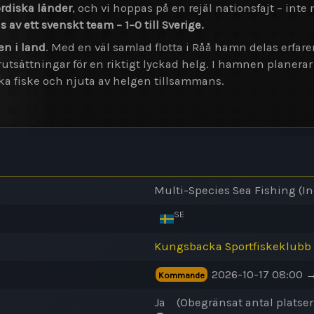
ordiska länder
, och vi hoppas på en rejäl nationsfajt – in
 av ett svenskt team – 1–0 till Sverige.
n i land
. Med en väl samlad flotta i Råå hamn delas erf
örutsättningar för en riktigt lyckad helg. I hamnen planera
ka fiske och njuta av helgen tillsammans.
Multi-Species Sea Fishing (In
SE
Kungsbacka Sportfiskeklubb
2026-10-17 08:00 
Kommande
Ja
(
Obegränsat antal
platser