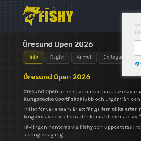
Hoppa
till
innehåll
We
Do
Öresund Open 2026
Info
Regler
Anmäl
Deltagare
Öresund Open 2026
Öresund Open
är en spännande havsfisketävlin
Kungsbacka Sportfiskeklubb
och utgår från den
Målet för varje team är att fånga
fem olika arter
:
längden
av dessa fem arter koras till vinnare av
Tävlingen hanteras via
Fishy
och uppdateras i rea
tävlingens gång.