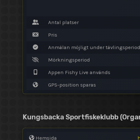
Antal platser
Pris
Anmälan möjligt under tävlingsperio
Mörkningsperiod
Appen Fishy Live används
GPS-position sparas
Kungsbacka Sportfiskeklubb
(Orga
Hemsida
h