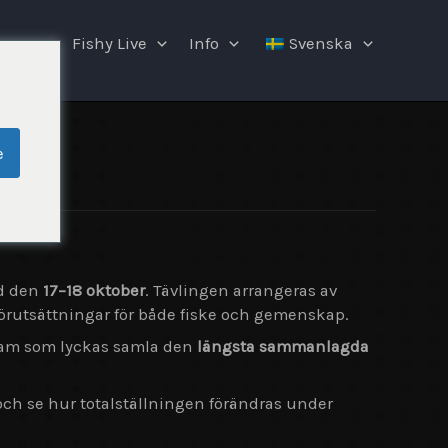
ngar
Fishy Live
Info
Svenska
e
nd den
17–18 oktober
. Tävlingen arrangeras av
örutsättningar för både fiske och gemenskap.
team som lyckas samla den
längsta sammanlagda
 och se hur totalställningen förändras under