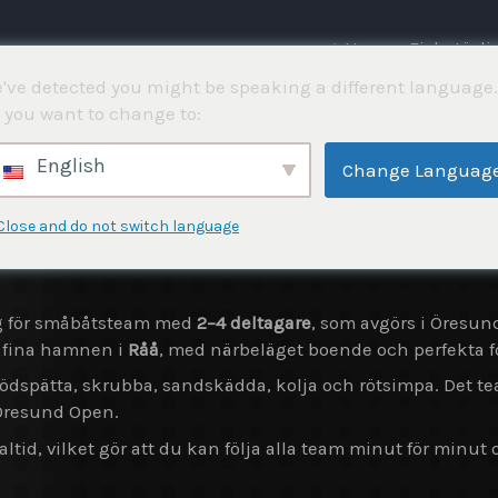
⌂ Hem
Fisketävli
've detected you might be speaking a different language.
 you want to change to:
English
Change Languag
Close and do not switch language
g för småbåtsteam med
2–4 deltagare
, som avgörs i Öresu
 fina hamnen i
Råå
, med närbeläget boende och perfekta f
 rödspätta, skrubba, sandskädda, kolja och rötsimpa. Det 
 Öresund Open.
ltid, vilket gör att du kan följa alla team minut för minut