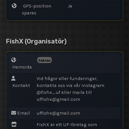
GPS-position
Ja
sparas
FishX
(Organisatör)
Saknas
Hemsida
Vid frågor eller funderingar,
Kontakt
kontakta oss via vår Instagram
@fishx_uf eller maila till
uffishx@
gmail.com
Email
uffishx@
gmail.com
FishX är ett UF-företag som