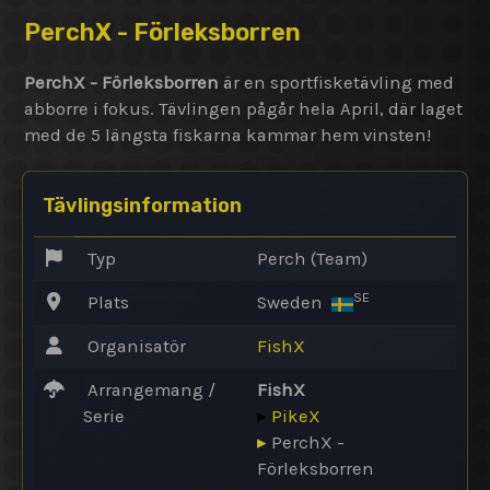
PerchX - Förleksborren
PerchX - Förleksborren
är en sportfisketävling med
abborre i fokus. Tävlingen pågår hela April, där laget
med de 5 längsta fiskarna kammar hem vinsten!
Tävlingsinformation
Typ
Perch (Team)
SE
Plats
Sweden
Organisatör
FishX
Arrangemang /
FishX
Serie
▸
PikeX
▸
PerchX -
Förleksborren