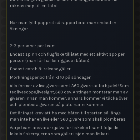
räknas ihop till en total.
När man fyllt pappret så rapporterar man endast in
ökningar.
2-3 personer per team.
Endast spinn och flugfiske tillåtet med ett aktivt spö per
person (man får ha fler riggade i båten).
Endast catch & release gäller!
Mörkningsperiod från kl 10 på söndagen.
Alla former av live givare samt 360 givare är förbjudet! Som
tex livescope,livesight,360 osv. Antingen monterar man av
givaren innan man kommer, annars kommer vi täcka över
och plombera givaren på plats när ni kommer.
Det är inget krav att ha med båten till starten så länge
man inte har en live eller 360 givare som skall plomberas!
Varje team ansvarar själva för fiskekort samt följa de
lokala fiskereglerna som gäller i sjön man fiskar i.