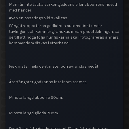
Man får inte täcka varken gäddans eller abborrens huvud
med händer.
Även en poseringsbild skall tas.
Fångstrapporterna godkänns automatiskt under
tävlingen och kommer granskas innan prisutdelningen, så
se till att noga följa hur fiskarna skall fotograferas annars
kommer dom diskas i efterhand!
Fisk mäts i hela centimeter och avrundas nedåt.
Återfångster godkänns inte inom teamet.
Minsta längd abborre 30cm.
Minsta längd gädda 70cm.
Dom 3 längsta gäddorna samt 10 längsta abborarna