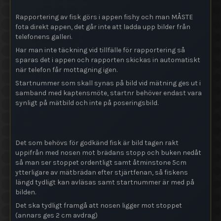
Rapportering av fisk görs i appen fishy och man MÅSTE
fota direkt appen, det går inte att ladda upp bilder från
telefonens galleri.
Har man inte täckning vid tillfälle för rapportering så
sparas det i appen och rapporten skickas in automatiskt
när telefon får mottagning igen.
Startnummer som skall synas på bild vid mätning ges ut i
samband med kaptensmöte, startnr behöver endast vara
synligt på mätbild och inte på poseringsbild.
Det som behövs för godkänd fisk är bild tagen rakt
uppifrån med nosen mot brädans stopp och buken nedåt
så man ser stoppet ordentligt samt åtminstone 5cm
ytterligare av mätbrädan efter stjärtfenan, så fiskens
längd tydligt kan avläsas samt startnummer är med på
bilden.
Det ska tydligt framgå att nosen ligger mot stoppet
(annars ges 2 cm avdrag)