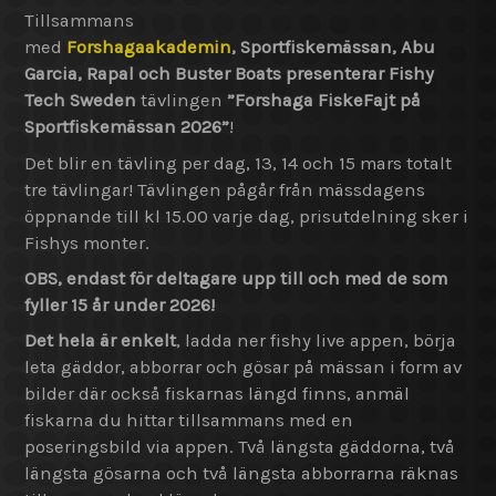
Tillsammans
med
Forshagaakademin
,
Sportfiskemässan, Abu
Garcia, Rapal och Buster Boats presenterar Fishy
Tech Sweden
tävlingen
”Forshaga FiskeFajt på
Sportfiskemässan 2026”
!
Det blir en tävling per dag, 13, 14 och 15 mars totalt
tre tävlingar! Tävlingen pågår från mässdagens
öppnande till kl 15.00 varje dag, prisutdelning sker i
Fishys monter.
OBS, endast för deltagare upp till och med de som
fyller 15 år under 2026!
Det hela är enkelt
, ladda ner fishy live appen, börja
leta gäddor, abborrar och gösar på mässan i form av
bilder där också fiskarnas längd finns, anmäl
fiskarna du hittar tillsammans med en
poseringsbild via appen. Två längsta gäddorna, två
längsta gösarna och två längsta abborrarna räknas