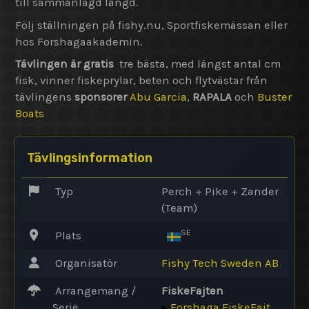
till sammanlagd längd.
Följ ställningen på fishy.nu, Sportfiskemässan eller
hos Forshagaakademin.
Tävlingen är gratis
tre bästa, med längst antal cm
fisk, vinner fiskeprylar, beten och flytvästar från
tävlingens
sponsorer
Abu Garcia
,
RAPALA
och
Buster
Boats
Tävlingsinformation
Typ
Perch + Pike + Zander
(Team)
SE
Plats
Organisatör
Fishy Tech Sweden AB
Arrangemang /
FiskeFajten
Serie
▸
Forshaga FiskeFajt