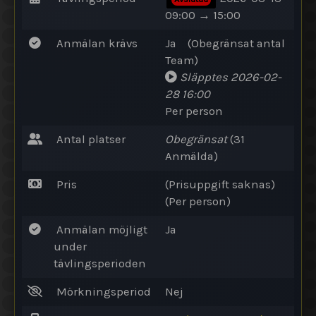
09:00 → 15:00
Anmälan krävs
Ja
(
Obegränsat antal
Team
)
Släpptes
2026-02-
28 16:00
Per person
Antal platser
Obegränsat
(31
Anmälda
)
Pris
(Prisuppgift saknas)
(Per person)
Anmälan möjligt
Ja
under
tävlingsperioden
Mörkningsperiod
Nej