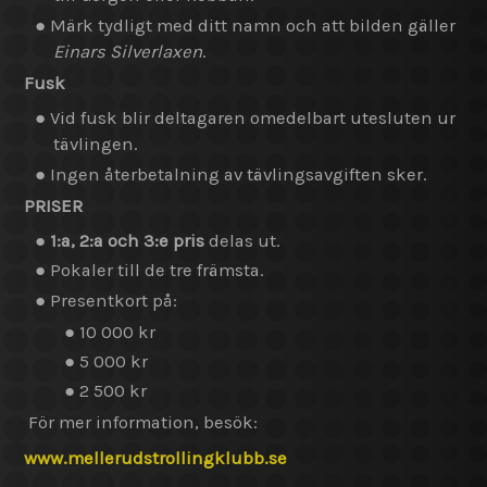
● Märk tydligt med ditt namn och att bilden gäller
Einars Silverlaxen
.
Fusk
● Vid fusk blir deltagaren omedelbart utesluten ur
tävlingen.
● Ingen återbetalning av tävlingsavgiften sker.
PRISER
●
1:a, 2:a och 3:e pris
delas ut.
● Pokaler till de tre främsta.
● Presentkort på:
● 10 000 kr
● 5 000 kr
● 2 500 kr
För mer information, besök:
www.mellerudstrollingklubb.se