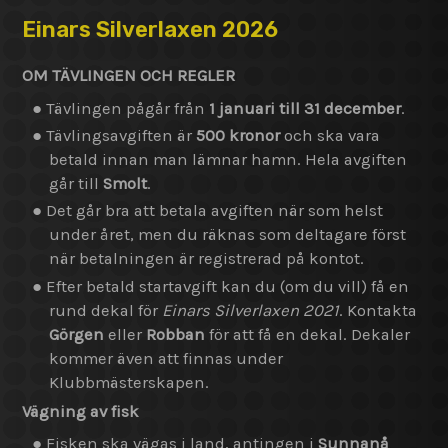
Einars Silverlaxen 2026
OM TÄVLINGEN OCH REGLER
● Tävlingen pågår från
1 januari till 31 december
.
● Tävlingsavgiften är
500 kronor
och ska vara
betald innan man lämnar hamn. Hela avgiften
går till
Smolt
.
● Det går bra att betala avgiften när som helst
under året, men du räknas som deltagare först
när betalningen är registrerad på kontot.
● Efter betald startavgift kan du (om du vill) få en
rund dekal för
Einars Silverlaxen 2021
. Kontakta
Görgen
eller
Robban
för att få en dekal. Dekaler
kommer även att finnas under
Klubbmästerskapen.
Vägning av fisk
● Fisken ska vägas i land, antingen i
Sunnanå