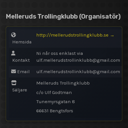
Melleruds Trollingklubb
(Organisatör)
http://mellerudstrollingklubb.se
→
Hemsida
Ni når oss enklast via
Kontakt
ulf.mellerudstrollinklubb@
gmail.com
Email
ulf.mellerudstrollinklubb@
gmail.com
Melleruds Trollingklubb
Säljare
c/o Ulf Godtman
Tunemyrsgatan 8
66631 Bengtsfors