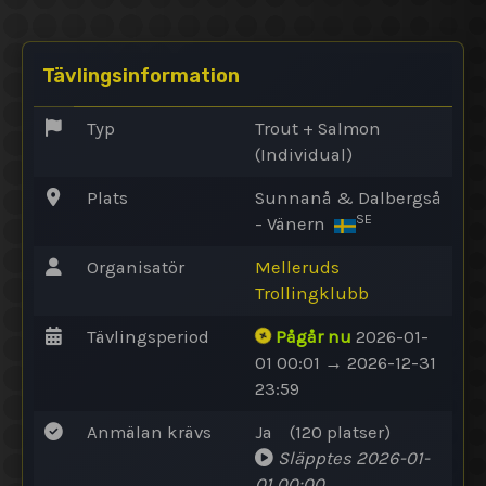
Tävlingsinformation
Typ
Trout + Salmon
(Individual)
Plats
Sunnanå & Dalbergså
SE
- Vänern
Organisatör
Melleruds
Trollingklubb
Tävlingsperiod
Pågår nu
2026-01-
01 00:01 → 2026-12-31
23:59
Anmälan krävs
Ja
(120
platser
)
Släpptes
2026-01-
01 00:00