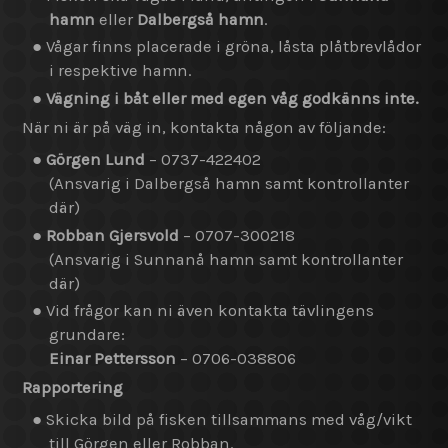
hamn
eller
Dalbergså hamn
.
● Vågar finns placerade i gröna, låsta plåtbrevlådor
i respektive hamn.
●
Vägning i båt eller med egen våg godkänns inte.
När ni är på väg in, kontakta någon av följande:
●
Görgen Lund
– 0737-422402
(Ansvarig i Dalbergså hamn samt kontrollanter
där)
●
Robban Gjersvold
– 0707-300218
(Ansvarig i Sunnanå hamn samt kontrollanter
där)
● Vid frågor kan ni även kontakta tävlingens
grundare:
Einar Pettersson
– 0706-038806
Rapportering
● Skicka bild på fisken tillsammans med våg/vikt
till Görgen eller Robban.