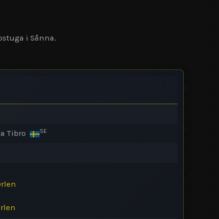
bstuga i Sånna.
SE
a Tibro
rlen
rlen