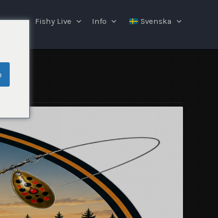
ngar
Fishy Live
Info
Svenska
e