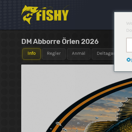
Hoppa
till
innehåll
We
Do
DM Abborre Örlen 2026
Info
Regler
Anmäl
Deltagare