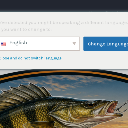
⌂ Hem
Fisketävli
've detected you might be speaking a different language.
 you want to change to:
English
Change Languag
Close and do not switch language